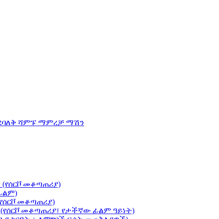
ማደባለቅ ሻምፑ ማምረቻ ማሽን
(የሰርቮ መቆጣጠሪያ)
ፊልም)
የሰርቮ መቆጣጠሪያ)
(የሰርቮ መቆጣጠሪያ፣ የታችኛው ፊልም ዓይነት)