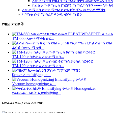
አውቶማቲክ የካርቦን ማጣሪያ ሳጥን መሙላት እና ብየ
ከፊል አውቶማቲክ የካርቦን ማጣሪያ ሳጥን መሙላት እና
አውቶማቲክ የጥጥ ማጣሪያ የዱቄት ፑፍ መሥሪያ ማሽን
ካፕሱል ቡና ማጣሪያ ዋንጫ ብየዳ ማሽን
የባህሪ ምርቶች
TM-660 አውቶማቲክ ዙር...
ፈሳሽ ሳሙና ማጽጃ...
TM-120 ተከታታይ አውቶማቲክ...
TM-120 ተከታታይ አውቶማቲክ...
ቫክዩም ኢmulsifying ፓ...
Vacuum homogenizing ኢ...
የላብራቶሪ ልኬት ኢmulsifying...
ካፕሱል ቡና ማጣሪያ ዋንጫ ብየዳ ማሽን