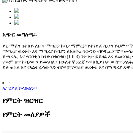
አጭር መግለጫ፡-
ይህ ማሽን በተለይ ለቡና ማጣሪያ ኩባያ ማምረቻ የተነደፈ ሲሆን ይህም የ
ማጣሪያ ወረቀት እና ማጣሪያ ኩባያን ለአልትራሳውንድ ብየዳ ጨምሮ። መሳ
ይጫናሉ, እና የሮቦቲክ ክንድ በቁሳቁስ (1 ከ 3) በቀጥታ ይይዛል እና ይመገ
የመምጠጥ ኩባያውን ይመገባል ፣ በሁለተኛ ደረጃ የመለኪያ ቦታ ውስጥ ያልፋል
ይታጠፋል እና የአልትራሳውንድ ብየዳ በማጣሪያ ወረቀቱ እና በማጣሪያ ጽዋ 
:
ኢሜይል ይላኩልን።
የምርት ዝርዝር
የምርት መለያዎች