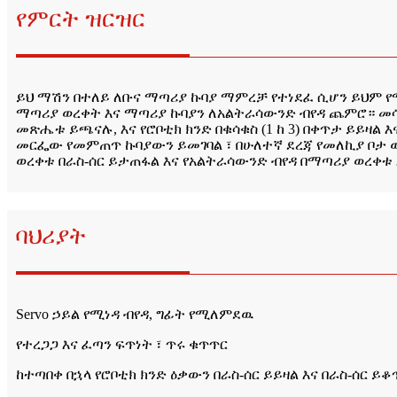
የምርት ዝርዝር
ይህ ማሽን በተለይ ለቡና ማጣሪያ ኩባያ ማምረቻ የተነደፈ ሲሆን ይህም 
ማጣሪያ ወረቀት እና ማጣሪያ ኩባያን ለአልትራሳውንድ ብየዳ ጨምሮ። መሳ
መጽሔቱ ይጫናሉ, እና የሮቦቲክ ክንድ በቁሳቁስ (1 ከ 3) በቀጥታ ይይዛል
መርፌው የመምጠጥ ኩባያውን ይመገባል ፣ በሁለተኛ ደረጃ የመለኪያ ቦታ ውስ
ወረቀቱ በራስ-ሰር ይታጠፋል እና የአልትራሳውንድ ብየዳ በማጣሪያ ወረቀቱ
ባህሪያት
Servo ኃይል የሚነዳ ብየዳ, ግፊት የሚለምደዉ
የተረጋጋ እና ፈጣን ፍጥነት ፣ ጥሩ ቁጥጥር
ከተጣበቀ በኋላ የሮቦቲክ ክንድ ዕቃውን በራስ-ሰር ይይዛል እና በራስ-ሰር ይ