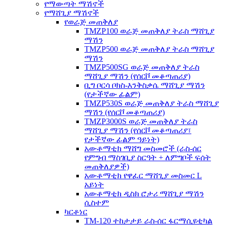
የማውጣት ማሽኖች
የማሸጊያ ማሽኖች
የወራጅ መጠቅለያ
TMZP100 ወራጅ መጠቅለያ ትራስ ማሸጊያ
ማሽን
TMZP500 ወራጅ መጠቅለያ ትራስ ማሸጊያ
ማሽን
TMZP500SG ወራጅ መጠቅለያ ትራስ
ማሸጊያ ማሽን (የሰርቮ መቆጣጠሪያ)
ቢግ ቦርሳ ቦክስ-እንቅስቃሴ ማሸጊያ ማሽን
(የታችኛው ፊልም)
TMZP530S ወራጅ መጠቅለያ ትራስ ማሸጊያ
ማሽን (የሰርቮ መቆጣጠሪያ)
TMZP3000S ወራጅ መጠቅለያ ትራስ
ማሸጊያ ማሽን (የሰርቮ መቆጣጠሪያ፣
የታችኛው ፊልም ዓይነት)
አውቶማቲክ ማሸግ መስመሮች (ራስ-ሰር
የምግብ ማስገቢያ ስርዓት + ለምግቦች ፍሰት
መጠቅለያዎች)
አውቶማቲክ የዋፈር ማሸጊያ መስመር L
አይነት
አውቶማቲክ ዲስክ ሮታሪ ማሸጊያ ማሽን
ሲስተም
ካርቶነር
TM-120 ተከታታይ ራስ-ሰር ፋርማሲዩቲካል