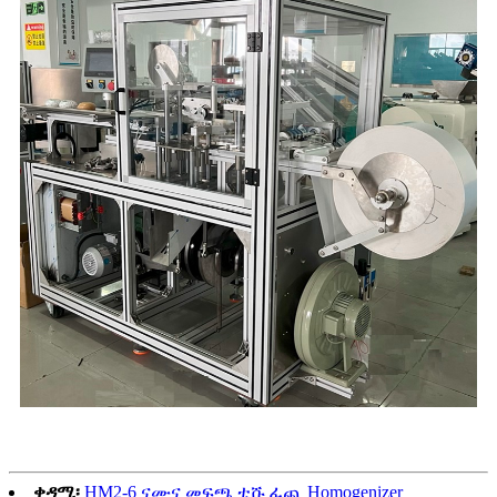
ቀዳሚ፡
HM2-6 ናሙና መፍጫ ቲሹ ፈጪ Homogenizer