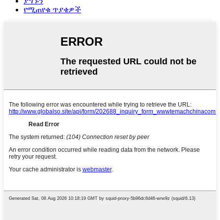
ያግኙን
የሚጠየቁ ጥያቄዎች