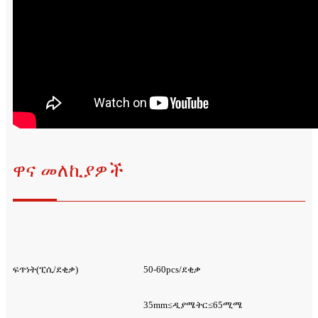
ዋና መለኪያዎች
ፍጥነት(ፒሲ/ደቂቃ)
50-60pcs/ደቂቃ
35mm≤ዲያሜትር≤65ሚሜ