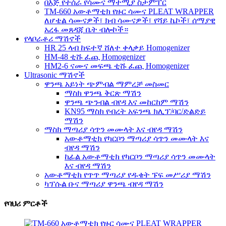
በእጅ የተሰራ የሳሙና ማተሚያ ስታምፐር
TM-660 አውቶማቲክ የዙር ሳሙና PLEAT WRAPPER
ለሆቴል ሳሙናዎች፣ ክብ ሳሙናዎች፣ የሻይ ኬኮች፣ ሰማያዊ
አረፋ መጸዳጃ ቤት ብሎኮች።
የላቦራቶሪ ማሽኖች
HR 25 ላብ ከፍተኛ ሸለተ ቀላቃይ Homogenizer
HM-48 ቲሹ ፈጪ Homogenizer
HM2-6 ናሙና መፍጫ ቲሹ ፈጪ Homogenizer
Ultrasonic ማሽኖች
ዋንጫ አይነት ጭምብል ማምረቻ መስመር
ማስክ ዋንጫ ቅርጽ ማሽን
ዋንጫ ጭንብል ብየዳ እና መከርከም ማሽን
KN95 ማስክ የብረት አፍንጫ ክሊፕ/ባር/ድልድይ
ማሽን
ማስክ ማጣሪያ ሳጥን መሙላት እና ብየዳ ማሽን
አውቶማቲክ የካርቦን ማጣሪያ ሳጥን መሙላት እና
ብየዳ ማሽን
ከፊል አውቶማቲክ የካርቦን ማጣሪያ ሳጥን መሙላት
እና ብየዳ ማሽን
አውቶማቲክ የጥጥ ማጣሪያ የዱቄት ፑፍ መሥሪያ ማሽን
ካፕሱል ቡና ማጣሪያ ዋንጫ ብየዳ ማሽን
የባህሪ ምርቶች