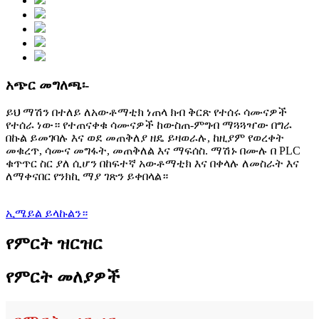
አጭር መግለጫ፡-
ይህ ማሽን በተለይ ለአውቶማቲክ ነጠላ ክብ ቅርጽ የተሰሩ ሳሙናዎች
የተሰራ ነው። የተጠናቀቁ ሳሙናዎች ከውስጠ-ምግብ ማጓጓዣው በግራ
በኩል ይመገባሉ እና ወደ መጠቅለያ ዘዴ ይዛወራሉ, ከዚያም የወረቀት
መቁረጥ, ሳሙና መግፋት, መጠቅለል እና ማፍሰስ. ማሽኑ በሙሉ በ PLC
ቁጥጥር ስር ያለ ሲሆን በከፍተኛ አውቶማቲክ እና በቀላሉ ለመስራት እና
ለማቀናበር የንክኪ ማያ ገጽን ይቀበላል።
ኢሜይል ይላኩልን።
የምርት ዝርዝር
የምርት መለያዎች