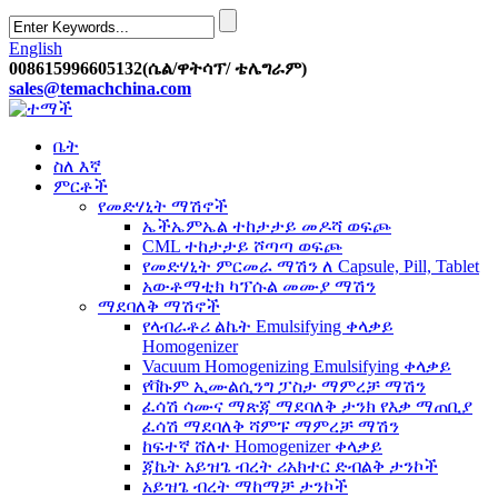
English
008615996605132(ሴል/ዋትሳፕ/ ቴሌግራም)
sales@temachchina.com
ቤት
ስለ እኛ
ምርቶች
የመድሃኒት ማሽኖች
ኤችኤምኤል ተከታታይ መዶሻ ወፍጮ
CML ተከታታይ ሾጣጣ ወፍጮ
የመድሃኒት ምርመራ ማሽን ለ Capsule, Pill, Tablet
አውቶማቲክ ካፕሱል መሙያ ማሽን
ማደባለቅ ማሽኖች
የላብራቶሪ ልኬት Emulsifying ቀላቃይ
Homogenizer
Vacuum Homogenizing Emulsifying ቀላቃይ
የቫኩም ኢሙልሲንግ ፓስታ ማምረቻ ማሽን
ፈሳሽ ሳሙና ማጽጃ ማደባለቅ ታንክ የእቃ ማጠቢያ
ፈሳሽ ማደባለቅ ሻምፑ ማምረቻ ማሽን
ከፍተኛ ሸለተ Homogenizer ቀላቃይ
ጃኬት አይዝጌ ብረት ሪአክተር ድብልቅ ታንኮች
አይዝጌ ብረት ማከማቻ ታንኮች