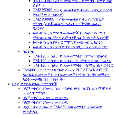
ቢግ ቦርሳ ቦክስ-እንቅስቃሴ ማሸጊያ ማሽን (የታችኛው
ፊልም)
TMZP530S ወራጅ መጠቅለያ ትራስ ማሸጊያ ማሽን
(የሰርቮ መቆጣጠሪያ)
TMZP3000S ወራጅ መጠቅለያ ትራስ ማሸጊያ
ማሽን (የሰርቮ መቆጣጠሪያ፣ የታችኛው ፊልም
ዓይነት)
አውቶማቲክ ማሸግ መስመሮች (ራስ-ሰር የምግብ
ማስገቢያ ስርዓት + ለምግቦች ፍሰት መጠቅለያዎች)
አውቶማቲክ የዋፈር ማሸጊያ መስመር L አይነት
አውቶማቲክ ዲስክ ሮታሪ ማሸጊያ ማሽን ሲስተም
ካርቶነር
TM-120 ተከታታይ አውቶማቲክ የምግብ ካርቶነር
TM-120 ተከታታይ ራስ-ሰር ፋርማሲዩቲካል ካርቶነር
TM-120 ተከታታይ አውቶማቲክ ኮስሜቲክስ ካርቶነር
TM-660 አውቶማቲክ የዙር ሳሙና PLEAT WRAPPER
ለሆቴል ሳሙናዎች፣ ክብ ሳሙናዎች፣ የሻይ ኬኮች፣ ሰማያዊ
አረፋ መጸዳጃ ቤት ብሎኮች።
በእጅ የተሰሩ የሳሙና ማሽኖች
በእጅ የተሰራ የሳሙና ቤዝ ቀላቃይ ታንክ ሊፕስቲክ ማሞቂያ
መቅለጥ ማሽን
በእጅ የተሰራ የሳሙና መቁረጫ
በእጅ የተሰራ የሳሙና መቁረጫ
በእጅ የተሰራ ሳሙና TM-650 አውቶማቲክ የመለጠጥ
መጠቅለያ