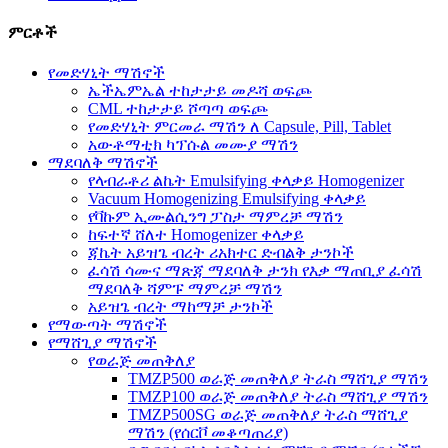
ምርቶች
የመድሃኒት ማሽኖች
ኤችኤምኤል ተከታታይ መዶሻ ወፍጮ
CML ተከታታይ ሾጣጣ ወፍጮ
የመድሃኒት ምርመራ ማሽን ለ Capsule, Pill, Tablet
አውቶማቲክ ካፕሱል መሙያ ማሽን
ማደባለቅ ማሽኖች
የላብራቶሪ ልኬት Emulsifying ቀላቃይ Homogenizer
Vacuum Homogenizing Emulsifying ቀላቃይ
የቫኩም ኢሙልሲንግ ፓስታ ማምረቻ ማሽን
ከፍተኛ ሸለተ Homogenizer ቀላቃይ
ጃኬት አይዝጌ ብረት ሪአክተር ድብልቅ ታንኮች
ፈሳሽ ሳሙና ማጽጃ ማደባለቅ ታንክ የእቃ ማጠቢያ ፈሳሽ
ማደባለቅ ሻምፑ ማምረቻ ማሽን
አይዝጌ ብረት ማከማቻ ታንኮች
የማውጣት ማሽኖች
የማሸጊያ ማሽኖች
የወራጅ መጠቅለያ
TMZP500 ወራጅ መጠቅለያ ትራስ ማሸጊያ ማሽን
TMZP100 ወራጅ መጠቅለያ ትራስ ማሸጊያ ማሽን
TMZP500SG ወራጅ መጠቅለያ ትራስ ማሸጊያ
ማሽን (የሰርቮ መቆጣጠሪያ)