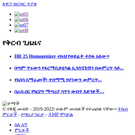
ለዋጋ ዝርዝር ጥያቄ
የቅርብ ጊዜ
ዜና
HR 25 Homogenizer ብሩህ የወደፊት ተስፋ አለው።
በጣም ጥሩውን የፋርማሲዩቲካል ኢንስፔክሽን በመምረጥ ላይ...
የአሰሳ አማራጮች፡ ተስማሚ የሆነውን መምረጥ...
በራስ-ሰር የካርቦን ማጣሪያ ሳጥን ውስጥ እድገቶች…
© የቅጂ መብት - 2019-2022፡ ሁሉም መብቶች የተጠበቁ ናቸው።
ትኩስ
ምርቶች
-
የጣቢያ ካርታ
-
AMP ሞባይል
ስለ እኛ
ምርቶች