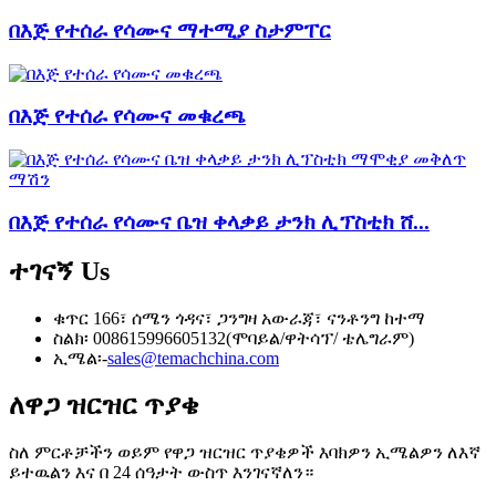
በእጅ የተሰራ የሳሙና ማተሚያ ስታምፐር
በእጅ የተሰራ የሳሙና መቁረጫ
በእጅ የተሰራ የሳሙና ቤዝ ቀላቃይ ታንክ ሊፕስቲክ ሸ...
ተገናኝ
Us
ቁጥር 166፣ ሰሜን ጎዳና፣ ጋንግዛ አውራጃ፣ ናንቶንግ ከተማ
ስልክ፡ 008615996605132(ሞባይል/ዋትሳፕ/ ቴሌግራም)
ኢሜል፡-
sales@temachchina.com
ለዋጋ ዝርዝር ጥያቄ
ስለ ምርቶቻችን ወይም የዋጋ ዝርዝር ጥያቄዎች እባክዎን ኢሜልዎን ለእኛ
ይተዉልን እና በ 24 ሰዓታት ውስጥ እንገናኛለን።