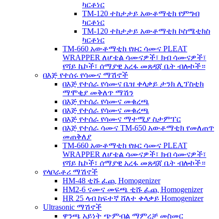
ካርቶነር
TM-120 ተከታታይ አውቶማቲክ የምግብ
ካርቶነር
TM-120 ተከታታይ አውቶማቲክ ኮስሜቲክስ
ካርቶነር
TM-660 አውቶማቲክ የዙር ሳሙና PLEAT
WRAPPER ለሆቴል ሳሙናዎች፣ ክብ ሳሙናዎች፣
የሻይ ኬኮች፣ ሰማያዊ አረፋ መጸዳጃ ቤት ብሎኮች።
በእጅ የተሰሩ የሳሙና ማሽኖች
በእጅ የተሰራ የሳሙና ቤዝ ቀላቃይ ታንክ ሊፕስቲክ
ማሞቂያ መቅለጥ ማሽን
በእጅ የተሰራ የሳሙና መቁረጫ
በእጅ የተሰራ የሳሙና መቁረጫ
በእጅ የተሰራ የሳሙና ማተሚያ ስታምፐር
በእጅ የተሰራ ሳሙና TM-650 አውቶማቲክ የመለጠጥ
መጠቅለያ
TM-660 አውቶማቲክ የዙር ሳሙና PLEAT
WRAPPER ለሆቴል ሳሙናዎች፣ ክብ ሳሙናዎች፣
የሻይ ኬኮች፣ ሰማያዊ አረፋ መጸዳጃ ቤት ብሎኮች።
የላቦራቶሪ ማሽኖች
HM-48 ቲሹ ፈጪ Homogenizer
HM2-6 ናሙና መፍጫ ቲሹ ፈጪ Homogenizer
HR 25 ላብ ከፍተኛ ሸለተ ቀላቃይ Homogenizer
Ultrasonic ማሽኖች
ዋንጫ አይነት ጭምብል ማምረቻ መስመር