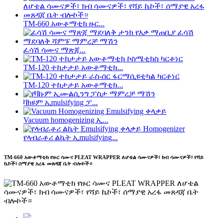
TM-660 አውቶማቲክ ዙር...
ፈሳሽ ሳሙና ማጽጃ...
TM-120 ተከታታይ አውቶማቲክ...
TM-120 ተከታታይ አውቶማቲክ...
ቫክዩም ኢmulsifying ፓ...
Vacuum homogenizing ኢ...
የላብራቶሪ ልኬት ኢmulsifying...
TM-660 አውቶማቲክ የዙር ሳሙና PLEAT WRAPPER ለሆቴል ሳሙናዎች፣ ክብ ሳሙናዎች፣ የሻይ
ኬኮች፣ ሰማያዊ አረፋ መጸዳጃ ቤት ብሎኮች።