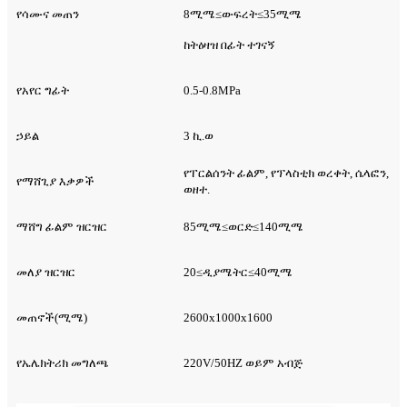
የሳሙና መጠን
8ሚሜ≤ውፍረት≤35ሚሜ
ከትዕዛዝ በፊት ተገናኝ
የአየር ግፊት
0.5-0.8MPa
ኃይል
3 ኪ.ወ
የፐርልሰንት ፊልም, የፕላስቲክ ወረቀት, ሴላፎን,
የማሸጊያ እቃዎች
ወዘተ.
ማሸግ ፊልም ዝርዝር
85ሚሜ≤ወርድ≤140ሚሜ
መለያ ዝርዝር
20≤ዲያሜትር≤40ሚሜ
መጠኖች(ሚሜ)
2600x1000x1600
የኤሌክትሪክ መግለጫ
220V/50HZ ወይም አብጅ