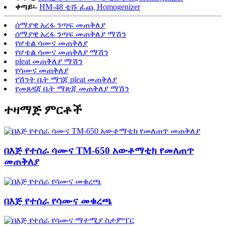
ቀጣይ፡-
HM-48 ቲሹ ፈጪ Homogenizer
ሰማያዊ አረፋ ንጣፍ መጠቅለያ
ሰማያዊ አረፋ ንጣፍ መጠቅለያ ማሽን
የሆቴል ሳሙና መጠቅለያ
የሆቴል ሳሙና መጠቅለያ ማሽን
pleat መጠቅለያ ማሽን
የሳሙና መጠቅለያ
የሽንት ቤት ማገጃ pleat መጠቅለያ
የመጸዳጃ ቤት ማጽጃ መጠቅለያ ማሽን
ተዛማጅ ምርቶች
በእጅ የተሰራ ሳሙና TM-650 አውቶማቲክ የመለጠጥ
መጠቅለያ
በእጅ የተሰራ የሳሙና መቁረጫ