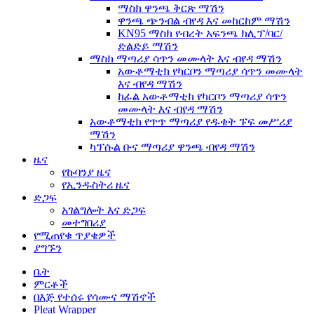
ማስክ ዋንጫ ቅርጽ ማሽን
ዋንጫ ጭንብል ብየዳ እና መከርከም ማሽን
KN95 ማስክ የብረት አፍንጫ ክሊፕ/ባር/
ድልድይ ማሽን
ማስክ ማጣሪያ ሳጥን መሙላት እና ብየዳ ማሽን
አውቶማቲክ የካርቦን ማጣሪያ ሳጥን መሙላት
እና ብየዳ ማሽን
ከፊል አውቶማቲክ የካርቦን ማጣሪያ ሳጥን
መሙላት እና ብየዳ ማሽን
አውቶማቲክ የጥጥ ማጣሪያ የዱቄት ፑፍ መሥሪያ
ማሽን
ካፕሱል ቡና ማጣሪያ ዋንጫ ብየዳ ማሽን
ዜና
የኩባንያ ዜና
የኢንዱስትሪ ዜና
ድጋፍ
አገልግሎት እና ድጋፍ
መተግበሪያ
የሚጠየቁ ጥያቄዎች
ያግኙን
ቤት
ምርቶች
በእጅ የተሰሩ የሳሙና ማሽኖች
Pleat Wrapper