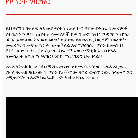
የምርት ዝርዝር
ይህ ማሽን በተለይ ለአውቶማቲክ ነጠላ ክብ ቅርጽ የተሰሩ ሳሙናዎች
የተሰራ ነው። የተጠናቀቁ ሳሙናዎች ከውስጠ-ምግብ ማጓጓዣው በግራ
በኩል ይመገባሉ እና ወደ መጠቅለያ ዘዴ ይዛወራሉ, ከዚያም የወረቀት
መቁረጥ, ሳሙና መግፋት, መጠቅለል እና ማፍሰስ. ማሽኑ በሙሉ በ
PLC ቁጥጥር ስር ያለ ሲሆን በከፍተኛ አውቶማቲክ እና በቀላሉ
ለመስራት እና ለማቀናበር የንክኪ ማያ ገጽን ይቀበላል።
የኤሌክትሪክ ክፍሎቹ በማሽኑ ውስጥ የተዋሃዱ ናቸው, በሌላ አነጋገር,
የኤሌክትሪክ ካቢኔው በማሽኑ የታችኛው ክፍል ውስጥ ነው. ከሳሙና ጋር
የሚገናኙት ሁሉም ክፍሎች በSS304 የተሰሩ ናቸው።