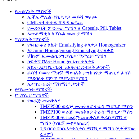
የመድሃኒት ማሽኖች
ኤችኤምኤል ተከታታይ መዶሻ ወፍጮ
CML ተከታታይ ሾጣጣ ወፍጮ
የመድሃኒት ምርመራ ማሽን ለ Capsule, Pill, Tablet
አውቶማቲክ ካፕሱል መሙያ ማሽን
ማደባለቅ ማሽኖች
የላብራቶሪ ልኬት Emulsifying ቀላቃይ Homogenizer
Vacuum Homogenizing Emulsifying ቀላቃይ
የቫኩም ኢሙልሲንግ ፓስታ ማምረቻ ማሽን
ከፍተኛ ሸለተ Homogenizer ቀላቃይ
ጃኬት አይዝጌ ብረት ሪአክተር ድብልቅ ታንኮች
ፈሳሽ ሳሙና ማጽጃ ማደባለቅ ታንክ የእቃ ማጠቢያ ፈሳሽ
ማደባለቅ ሻምፑ ማምረቻ ማሽን
አይዝጌ ብረት ማከማቻ ታንኮች
የማውጣት ማሽኖች
የማሸጊያ ማሽኖች
የወራጅ መጠቅለያ
TMZP500 ወራጅ መጠቅለያ ትራስ ማሸጊያ ማሽን
TMZP100 ወራጅ መጠቅለያ ትራስ ማሸጊያ ማሽን
TMZP500SG ወራጅ መጠቅለያ ትራስ ማሸጊያ
ማሽን (የሰርቮ መቆጣጠሪያ)
ቢግ ቦርሳ ቦክስ-እንቅስቃሴ ማሸጊያ ማሽን (የታችኛው
ፊልም)