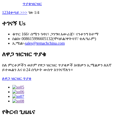
ጥያቄ
ዝርዝር
1
2
3
4
ቀጣይ >
>>
ገጽ 1/4
ተገናኝ
Us
ቁጥር 166፣ ሰሜን ጎዳና፣ ጋንግዛ አውራጃ፣ ናንቶንግ ከተማ
ስልክ፡ 008615996605132(ሞባይል/ዋትሳፕ/ ቴሌግራም)
ኢሜል፡-
sales@temachchina.com
ለዋጋ ዝርዝር ጥያቄ
ስለ ምርቶቻችን ወይም የዋጋ ዝርዝር ጥያቄዎች እባክዎን ኢሜልዎን ለእኛ
ይተዉልን እና በ 24 ሰዓታት ውስጥ እንገናኛለን።
ለዋጋ ዝርዝር ጥያቄ
የቅርብ ጊዜ
ዜና