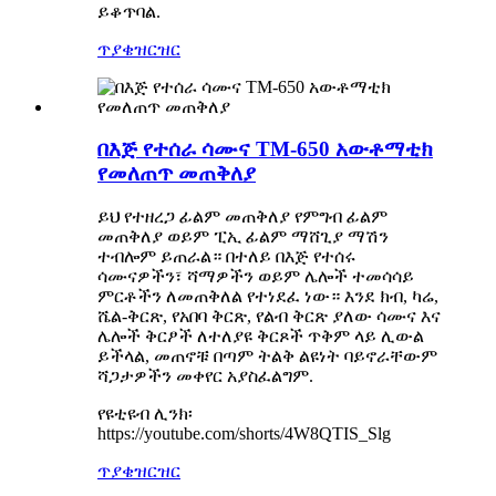
ይቆጥባል.
ጥያቄ
ዝርዝር
በእጅ የተሰራ ሳሙና TM-650 አውቶማቲክ
የመለጠጥ መጠቅለያ
ይህ የተዘረጋ ፊልም መጠቅለያ የምግብ ፊልም
መጠቅለያ ወይም ፒኢ ፊልም ማሸጊያ ማሽን
ተብሎም ይጠራል። በተለይ በእጅ የተሰሩ
ሳሙናዎችን፣ ሻማዎችን ወይም ሌሎች ተመሳሳይ
ምርቶችን ለመጠቅለል የተነደፈ ነው። እንደ ክብ, ካሬ,
ሼል-ቅርጽ, የአበባ ቅርጽ, የልብ ቅርጽ ያለው ሳሙና እና
ሌሎች ቅርፆች ለተለያዩ ቅርጾች ጥቅም ላይ ሊውል
ይችላል, መጠኖቹ በጣም ትልቅ ልዩነት ባይኖራቸውም
ሻጋታዎችን መቀየር አያስፈልግም.
የዩቲዩብ ሊንክ፡
https://youtube.com/shorts/4W8QTIS_Slg
ጥያቄ
ዝርዝር