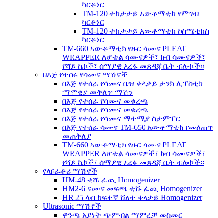
ካርቶነር
TM-120 ተከታታይ አውቶማቲክ የምግብ
ካርቶነር
TM-120 ተከታታይ አውቶማቲክ ኮስሜቲክስ
ካርቶነር
TM-660 አውቶማቲክ የዙር ሳሙና PLEAT
WRAPPER ለሆቴል ሳሙናዎች፣ ክብ ሳሙናዎች፣
የሻይ ኬኮች፣ ሰማያዊ አረፋ መጸዳጃ ቤት ብሎኮች።
በእጅ የተሰሩ የሳሙና ማሽኖች
በእጅ የተሰራ የሳሙና ቤዝ ቀላቃይ ታንክ ሊፕስቲክ
ማሞቂያ መቅለጥ ማሽን
በእጅ የተሰራ የሳሙና መቁረጫ
በእጅ የተሰራ የሳሙና መቁረጫ
በእጅ የተሰራ የሳሙና ማተሚያ ስታምፐር
በእጅ የተሰራ ሳሙና TM-650 አውቶማቲክ የመለጠጥ
መጠቅለያ
TM-660 አውቶማቲክ የዙር ሳሙና PLEAT
WRAPPER ለሆቴል ሳሙናዎች፣ ክብ ሳሙናዎች፣
የሻይ ኬኮች፣ ሰማያዊ አረፋ መጸዳጃ ቤት ብሎኮች።
የላቦራቶሪ ማሽኖች
HM-48 ቲሹ ፈጪ Homogenizer
HM2-6 ናሙና መፍጫ ቲሹ ፈጪ Homogenizer
HR 25 ላብ ከፍተኛ ሸለተ ቀላቃይ Homogenizer
Ultrasonic ማሽኖች
ዋንጫ አይነት ጭምብል ማምረቻ መስመር