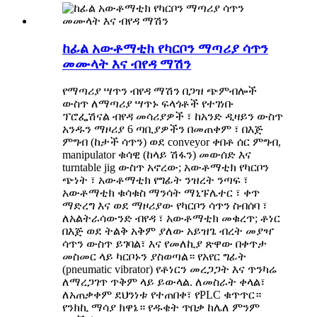
ከፊል አውቶማቲክ የካርቦን ማጣሪያ ሳጥን
መሙላት እና ብየዳ ማሽን
የማጣሪያ ሣጥን ብየዳ ማሽን በጋዝ ጭምብሎች
ውስጥ ለማጣሪያ ሣጥኑ ፍላጎቶች የተገነቡ
ፕሮፌሽናል ብየዳ መሳሪያዎች ፣ ከአንድ ዲዛይን ውስጥ
አንዱን ማዞሪያ 6 ጣቢያዎችን በመጠቀም ፣ በእጅ
ምግብ (ከታች ሳጥን) ወደ conveyor ቀበቶ ሰር ምግብ,
manipulator ቁሳዊ (ከላይ ሽፋን) መውሰድ እና
turntable jig ውስጥ አኖረው; አውቶማቲክ የካርቦን
ጭነት ፣ አውቶማቲክ የግፊት ንዝረት ንጣፍ ፣
አውቶማቲክ ቁሳቁስ ማንሳት ማኒፑሌተር ፣ ቀጥ
ማድረግ እና ወደ ማዞሪያው የካርቦን ሳጥን ስብሰባ ፣
ለአልትራሳውንድ ብየዳ ፣ አውቶማቲክ መቁረጥ; ቶነር
በእጅ ወደ ትልቅ አቅም ያለው አይዝጌ ብረት መያዣ
ሳጥን ውስጥ ይገባል፣ እና የመለኪያ ጽዋው በቀጥታ
መስመር ላይ ካርቦኑን ያስወጣል። የአየር ግፊት
(pneumatic vibrator) የቶነርን መረጋጋት እና ጥንካሬ
ለማረጋገጥ ጥቅም ላይ ይውላል. ለመስራት ቀላል፣
ለአጠቃቀም ደህንነቱ የተጠበቀ፣ የPLC ቁጥጥር።
የንክኪ ማሳያ ክዋኔ። የዱቄት ጥበቃ ከሌለ ምንም