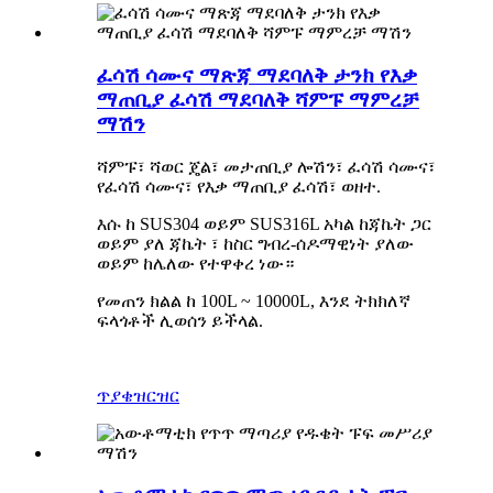
ፈሳሽ ሳሙና ማጽጃ ማደባለቅ ታንክ የእቃ
ማጠቢያ ፈሳሽ ማደባለቅ ሻምፑ ማምረቻ
ማሽን
ሻምፑ፣ ሻወር ጄል፣ መታጠቢያ ሎሽን፣ ፈሳሽ ሳሙና፣
የፈሳሽ ሳሙና፣ የእቃ ማጠቢያ ፈሳሽ፣ ወዘተ.
እሱ ከ SUS304 ወይም SUS316L አካል ከጃኬት ጋር
ወይም ያለ ጃኬት ፣ ከስር ግብረ-ሰዶማዊነት ያለው
ወይም ከሌለው የተዋቀረ ነው።
የመጠን ክልል ከ 100L ~ 10000L, እንደ ትክክለኛ
ፍላጎቶች ሊወሰን ይችላል.
ጥያቄ
ዝርዝር