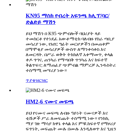
KN95 ማስክ የብረት አፍንጫ ክሊፕ/ባር/
ድልድይ ማሽን
ይህ ማሽን በ K95 ጭምብሎች ባህሪያት ላይ
ተመስርቶ የተነደፈ አውቶማቲክ ባለብዙ የስራ ጣቢያ
መሳሪያ ነው, የአየር ግፊት መርሆዎችን በመጠቀም
በማሞቂያ መሳሪያዎች ውስጥ ለማንቀሳቀስ እና
ለመርዳት. በሥራ ወቅት ትክክለኛ አቀማመጥ, ቀላል
ቀዶ ጥገና, ጠንካራ የማጣበቅ ጥንካሬ እና ከፍተኛ
ቅልጥፍና; ለማጠፊያ ጭምብል ማምረቻ ኢንዱስትሪ
ተስማሚ መሣሪያ ነው።
ጥያቄ
ዝርዝር
HM2-6 ናሙና መፍጫ
ይህ የናሙና መፍጫ ለብዙ ዓይነት ናሙናዎች እና
ቲሹዎች ሥራ ለመፍጨት ተስማሚ ነው። የንክኪ
ማያ ገጽ ማሳያ ክዋኔ ቀላል እና ምቹ.ከፍተኛ የማዞሪያ
ፍጥነት, መፍጨት ሙሉ በሙሉ እንዲለወጥ እና ጊዜን