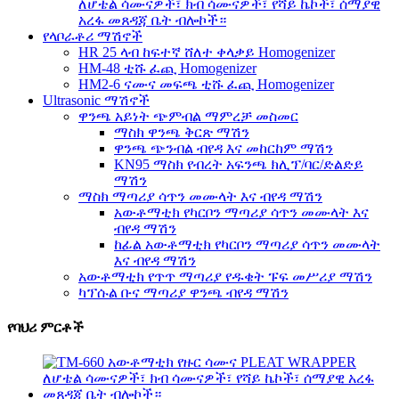
ለሆቴል ሳሙናዎች፣ ክብ ሳሙናዎች፣ የሻይ ኬኮች፣ ሰማያዊ
አረፋ መጸዳጃ ቤት ብሎኮች።
የላቦራቶሪ ማሽኖች
HR 25 ላብ ከፍተኛ ሸለተ ቀላቃይ Homogenizer
HM-48 ቲሹ ፈጪ Homogenizer
HM2-6 ናሙና መፍጫ ቲሹ ፈጪ Homogenizer
Ultrasonic ማሽኖች
ዋንጫ አይነት ጭምብል ማምረቻ መስመር
ማስክ ዋንጫ ቅርጽ ማሽን
ዋንጫ ጭንብል ብየዳ እና መከርከም ማሽን
KN95 ማስክ የብረት አፍንጫ ክሊፕ/ባር/ድልድይ
ማሽን
ማስክ ማጣሪያ ሳጥን መሙላት እና ብየዳ ማሽን
አውቶማቲክ የካርቦን ማጣሪያ ሳጥን መሙላት እና
ብየዳ ማሽን
ከፊል አውቶማቲክ የካርቦን ማጣሪያ ሳጥን መሙላት
እና ብየዳ ማሽን
አውቶማቲክ የጥጥ ማጣሪያ የዱቄት ፑፍ መሥሪያ ማሽን
ካፕሱል ቡና ማጣሪያ ዋንጫ ብየዳ ማሽን
የባህሪ ምርቶች