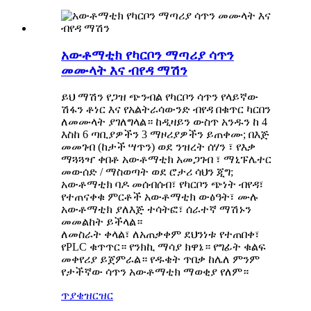
አውቶማቲክ የካርቦን ማጣሪያ ሳጥን
መሙላት እና ብየዳ ማሽን
ይህ ማሽን የጋዝ ጭንብል የካርቦን ሳጥን የላይኛው
ሽፋን ቶነር እና የአልትራሳውንድ ብየዳ በቁጥር ካርበን
ለመሙላት ያገለግላል። ከዲዛይን ውስጥ አንዱን ከ 4
እስከ 6 ጣቢያዎችን 3 ማዞሪያዎችን ይጠቀሙ; በእጅ
መመገብ (ከታች ሣጥን) ወደ ንዝረት ሰሃን ፣ የእቃ
ማጓጓዣ ቀበቶ አውቶማቲክ አመጋገብ ፣ ማኒፑሌተር
መውሰድ / ማስወጣት ወደ ሮታሪ ሳህን ጂግ;
አውቶማቲክ ባዶ መሰብሰብ፣ የካርቦን ጭነት ብየዳ፣
የተጠናቀቁ ምርቶች አውቶማቲክ ውፅዓት፣ ሙሉ
አውቶማቲክ ያለእጅ ተሳትፎ፣ ሰራተኛ ማሽኑን
መመልከት ይችላል።
ለመስራት ቀላል፣ ለአጠቃቀም ደህንነቱ የተጠበቀ፣
የPLC ቁጥጥር። የንክኪ ማሳያ ክዋኔ። የግፊት ቁልፍ
መቀየሪያ ይጀምራል። የዱቄት ጥበቃ ከሌለ ምንም
የታችኛው ሳጥን አውቶማቲክ ማወቂያ የለም።
ጥያቄ
ዝርዝር