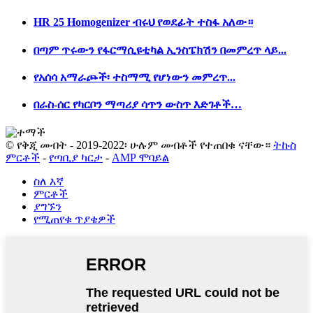
HR 25 Homogenizer ብሩህ የወደፊት ተስፋ አለው።
በጣም ጥሩውን የፋርማሲዩቲካል ኢንስፔክሽን በመምረጥ ላይ...
የአሰሳ አማራጮች፡ ተስማሚ የሆነውን መምረጥ...
በራስ-ሰር የካርቦን ማጣሪያ ሳጥን ውስጥ እድገቶች…
© የቅጂ መብት - 2019-2022፡ ሁሉም መብቶች የተጠበቁ ናቸው።
ትኩስ
ምርቶች
-
የጣቢያ ካርታ
-
AMP ሞባይል
ስለ እኛ
ምርቶች
ያግኙን
የሚጠየቁ ጥያቄዎች