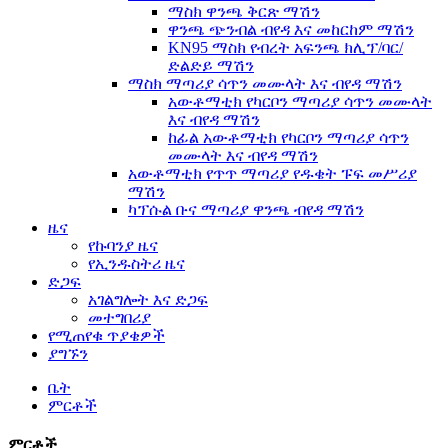
ማስክ ዋንጫ ቅርጽ ማሽን
ዋንጫ ጭንብል ብየዳ እና መከርከም ማሽን
KN95 ማስክ የብረት አፍንጫ ክሊፕ/ባር/
ድልድይ ማሽን
ማስክ ማጣሪያ ሳጥን መሙላት እና ብየዳ ማሽን
አውቶማቲክ የካርቦን ማጣሪያ ሳጥን መሙላት
እና ብየዳ ማሽን
ከፊል አውቶማቲክ የካርቦን ማጣሪያ ሳጥን
መሙላት እና ብየዳ ማሽን
አውቶማቲክ የጥጥ ማጣሪያ የዱቄት ፑፍ መሥሪያ
ማሽን
ካፕሱል ቡና ማጣሪያ ዋንጫ ብየዳ ማሽን
ዜና
የኩባንያ ዜና
የኢንዱስትሪ ዜና
ድጋፍ
አገልግሎት እና ድጋፍ
መተግበሪያ
የሚጠየቁ ጥያቄዎች
ያግኙን
ቤት
ምርቶች
ምርቶች