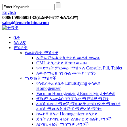
English
008615996605132(ሴል/ዋትሳፕ/ ቴሌግራም)
sales@temachchina.com
ቤት
ስለ እኛ
ምርቶች
የመድሃኒት ማሽኖች
ኤችኤምኤል ተከታታይ መዶሻ ወፍጮ
CML ተከታታይ ሾጣጣ ወፍጮ
የመድሃኒት ምርመራ ማሽን ለ Capsule, Pill, Tablet
አውቶማቲክ ካፕሱል መሙያ ማሽን
ማደባለቅ ማሽኖች
የላብራቶሪ ልኬት Emulsifying ቀላቃይ
Homogenizer
Vacuum Homogenizing Emulsifying ቀላቃይ
የቫኩም ኢሙልሲንግ ፓስታ ማምረቻ ማሽን
ፈሳሽ ሳሙና ማጽጃ ማደባለቅ ታንክ የእቃ ማጠቢያ
ፈሳሽ ማደባለቅ ሻምፑ ማምረቻ ማሽን
ከፍተኛ ሸለተ Homogenizer ቀላቃይ
ጃኬት አይዝጌ ብረት ሪአክተር ድብልቅ ታንኮች
አይዝጌ ብረት ማከማቻ ታንኮች