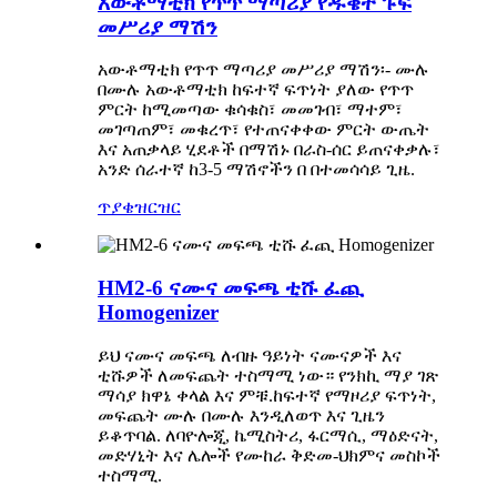
አውቶማቲክ የጥጥ ማጣሪያ የዱቄት ፑፍ
መሥሪያ ማሽን
አውቶማቲክ የጥጥ ማጣሪያ መሥሪያ ማሽን፡- ሙሉ
በሙሉ አውቶማቲክ ከፍተኛ ፍጥነት ያለው የጥጥ
ምርት ከሚመጣው ቁሳቁስ፣ መመገብ፣ ማተም፣
መገጣጠም፣ መቁረጥ፣ የተጠናቀቀው ምርት ውጤት
እና አጠቃላይ ሂደቶች በማሽኑ በራስ-ሰር ይጠናቀቃሉ፣
አንድ ሰራተኛ ከ3-5 ማሽኖችን በ በተመሳሳይ ጊዜ.
ጥያቄ
ዝርዝር
HM2-6 ናሙና መፍጫ ቲሹ ፈጪ
Homogenizer
ይህ ናሙና
መፍጫ ለብዙ ዓይነት ናሙናዎች እና
ቲሹዎች ለመፍጨት ተስማሚ ነው። የንክኪ ማያ ገጽ
ማሳያ ክዋኔ ቀላል እና ምቹ.ከፍተኛ የማዞሪያ ፍጥነት,
መፍጨት ሙሉ በሙሉ እንዲለወጥ እና ጊዜን
ይቆጥባል. ለባዮሎጂ, ኬሚስትሪ, ፋርማሲ, ማዕድናት,
መድሃኒት እና ሌሎች የሙከራ ቅድመ-ህክምና መስኮች
ተስማሚ.