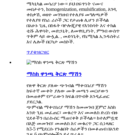
ሜካኒካል መሳሪያ ነው። ይህ በፍጥነት ናሙና
መበታተን, homogenization, emulsification, እገዳ,
ቀስቃሽ, ወዘተ መገንዘብ የተለያዩ መግለጫዎች
የተለያዩ የስራ ራሶች ጋር የታጠቁ ሊሆን ይችላል
በአሁኑ ጊዜ, በስፋት ባዮሎጂያዊ የእንስሳት እና ተክል
ቲሹ ሕዋሳት, መድኃኒት, ለመዋቢያነት, ምግብ ውስጥ
ጥቅም ላይ ውሏል. , መድሃኒት, የኬሚካል ኢንዱስትሪ
እና ሌሎች በርካታ መስኮች.
ጥያቄ
ዝርዝር
ማስክ ዋንጫ ቅርጽ ማሽን
የጽዋ ቅርጽ ያለው ጭንብል ማቀናበሪያ ማሽን
ከፍተኛ ሙቀት ያለው ሙቅ መጫን መርሆውን
በመጠቀም የሥራውን ክፍል በጥብቅ እንዲፈጠር
ያደርጋል.
ጭምብል ማቀናበሪያ ማሽን ከመመገብ ጀምሮ እስከ
አንድ ጊዜ መፈጠር፣ መቁረጥ እና መመለስ ድረስ ብዙ
ሂደቶችን በራስ-ሰር ማጠናቀቅ ይችላል። ከተለምዷዊ
በእጅ መመገብ፣ መመለስ እና መቁረጥ ጋር ሲነጻጸር
ከ3-5 የሚደርሱ የጉልበት ስራዎችን በመቆጠብ በአንድ
ጊዜ 6 ጭምብሎችን ይፈጥራል።