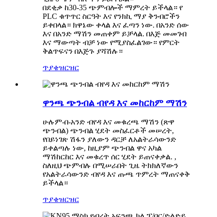
በደቂቃ ከ30-35 ጭምብሎች ማምረት ይችላል። የ
PLC ቁጥጥር ስርዓት እና የንክኪ ማያ ቅንብሮችን
ይቀበላል። ክዋኔው ቀላል እና ፈጣን ነው. በአንድ ሰው
እና በአንድ ማሽን መጠቀም ይቻላል. በእጅ መመገብ
እና ማውጣት ብቻ ነው የሚያስፈልገው። የምርት
ቅልጥፍናን በእጅጉ ያሻሽሉ።
ጥያቄ
ዝርዝር
ዋንጫ ጭንብል ብየዳ እና መከርከም ማሽን
ሁሉም-በ-አንድ ብየዳ እና መቁረጫ ማሽን (ጽዋ
ጭንብል) ጭንብል ሂደት መስፈርቶች መሠረት,
የበይነገጽ ሽፋን ያለውን ዳርቻ ለአልትራሳውንድ
ይቀልጣሉ ነው, ከዚያም ጭንብል ዋና አካል
ማሽከርከር እና መቁረጥ ሰር ሂደት ይጠናቀቃል. ,
ስለዚህ ጭምብሉ በሚሠራበት ጊዜ ትክክለኛውን
የአልትራሳውንድ ብየዳ እና ጡጫ ጥምረት ማጠናቀቅ
ይችላል።
ጥያቄ
ዝርዝር