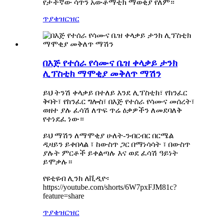
የታችኛው ሳጥን አውቶማቲክ ማወቂያ የለም።
ጥያቄ
ዝርዝር
በእጅ የተሰራ የሳሙና ቤዝ ቀላቃይ ታንክ
ሊፕስቲክ ማሞቂያ መቅለጥ ማሽን
ይህ ትንሽ ቀላቃይ በተለይ እንደ ሊፕስቲክ፣ የከንፈር
ቅባት፣ የከንፈር ግሎስ፣ በእጅ የተሰራ የሳሙና መሰረት፣
ወዘተ ያሉ ፈሳሽ ለጥፍ ጥሬ ዕቃዎችን ለመደባለቅ
የተነደፈ ነው።
ይህ ማሽን ለማሞቂያ ሁለት-ንብርብር በርሜል
ዲዛይን ይቀበላል ፣ ከውስጥ ጋር በማነሳሳት ፣ በውስጥ
ያሉት ምርቶች ይቀልጣሉ እና ወደ ፈሳሽ ዓይነት
ይሞቃሉ።
የዩቲዩብ ሊንክ ለቪዲዮ፡
https://youtube.com/shorts/6W7pxFJM81c?
feature=share
ጥያቄ
ዝርዝር