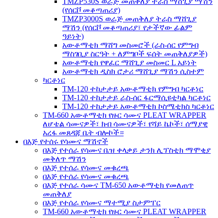
TMZP530S ወራጅ መጠቅለያ ትራስ ማሸጊያ ማሽን
(የሰርቮ መቆጣጠሪያ)
TMZP3000S ወራጅ መጠቅለያ ትራስ ማሸጊያ
ማሽን (የሰርቮ መቆጣጠሪያ፣ የታችኛው ፊልም
ዓይነት)
አውቶማቲክ ማሸግ መስመሮች (ራስ-ሰር የምግብ
ማስገቢያ ስርዓት + ለምግቦች ፍሰት መጠቅለያዎች)
አውቶማቲክ የዋፈር ማሸጊያ መስመር L አይነት
አውቶማቲክ ዲስክ ሮታሪ ማሸጊያ ማሽን ሲስተም
ካርቶነር
TM-120 ተከታታይ አውቶማቲክ የምግብ ካርቶነር
TM-120 ተከታታይ ራስ-ሰር ፋርማሲዩቲካል ካርቶነር
TM-120 ተከታታይ አውቶማቲክ ኮስሜቲክስ ካርቶነር
TM-660 አውቶማቲክ የዙር ሳሙና PLEAT WRAPPER
ለሆቴል ሳሙናዎች፣ ክብ ሳሙናዎች፣ የሻይ ኬኮች፣ ሰማያዊ
አረፋ መጸዳጃ ቤት ብሎኮች።
በእጅ የተሰሩ የሳሙና ማሽኖች
በእጅ የተሰራ የሳሙና ቤዝ ቀላቃይ ታንክ ሊፕስቲክ ማሞቂያ
መቅለጥ ማሽን
በእጅ የተሰራ የሳሙና መቁረጫ
በእጅ የተሰራ የሳሙና መቁረጫ
በእጅ የተሰራ ሳሙና TM-650 አውቶማቲክ የመለጠጥ
መጠቅለያ
በእጅ የተሰራ የሳሙና ማተሚያ ስታምፐር
TM-660 አውቶማቲክ የዙር ሳሙና PLEAT WRAPPER