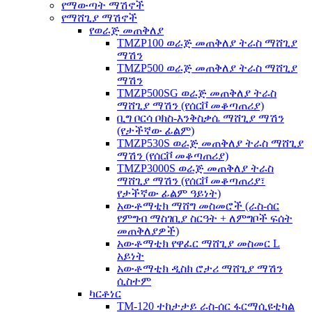
የማውጣት ማሽኖች
የማሸጊያ ማሽኖች
የወራጅ መጠቅለያ
TMZP100 ወራጅ መጠቅለያ ትራስ ማሸጊያ
ማሽን
TMZP500 ወራጅ መጠቅለያ ትራስ ማሸጊያ
ማሽን
TMZP500SG ወራጅ መጠቅለያ ትራስ
ማሸጊያ ማሽን (የሰርቮ መቆጣጠሪያ)
ቢግ ቦርሳ ቦክስ-እንቅስቃሴ ማሸጊያ ማሽን
(የታችኛው ፊልም)
TMZP530S ወራጅ መጠቅለያ ትራስ ማሸጊያ
ማሽን (የሰርቮ መቆጣጠሪያ)
TMZP3000S ወራጅ መጠቅለያ ትራስ
ማሸጊያ ማሽን (የሰርቮ መቆጣጠሪያ፣
የታችኛው ፊልም ዓይነት)
አውቶማቲክ ማሸግ መስመሮች (ራስ-ሰር
የምግብ ማስገቢያ ስርዓት + ለምግቦች ፍሰት
መጠቅለያዎች)
አውቶማቲክ የዋፈር ማሸጊያ መስመር L
አይነት
አውቶማቲክ ዲስክ ሮታሪ ማሸጊያ ማሽን
ሲስተም
ካርቶነር
TM-120 ተከታታይ ራስ-ሰር ፋርማሲዩቲካል