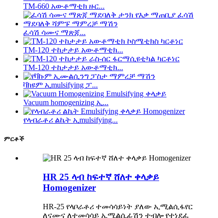
TM-660 አውቶማቲክ ዙር...
ፈሳሽ ሳሙና ማጽጃ...
TM-120 ተከታታይ አውቶማቲክ...
TM-120 ተከታታይ አውቶማቲክ...
ቫክዩም ኢmulsifying ፓ...
Vacuum homogenizing ኢ...
የላብራቶሪ ልኬት ኢmulsifying...
ምርቶች
HR 25 ላብ ከፍተኛ ሸለተ ቀላቃይ
Homogenizer
HR-25 የላቦራቶሪ ተመሳሳይነት ያለው ኢሚልሲፋየር
ለናሙና ለተመሳሳይ ኢሚልሲፊሽን ተብሎ የተነደፈ