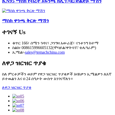
KN95 ማስክ የብረት አፍንጫ ክሊፕ/ባር/ድልድይ ማሽን
ማስክ ዋንጫ ቅርጽ ማሽን
ተገናኝ
Us
ቁጥር 166፣ ሰሜን ጎዳና፣ ጋንግዛ አውራጃ፣ ናንቶንግ ከተማ
ስልክ፡ 008615996605132(ሞባይል/ዋትሳፕ/ ቴሌግራም)
ኢሜል፡-
sales@temachchina.com
ለዋጋ ዝርዝር ጥያቄ
ስለ ምርቶቻችን ወይም የዋጋ ዝርዝር ጥያቄዎች እባክዎን ኢሜልዎን ለእኛ
ይተዉልን እና በ 24 ሰዓታት ውስጥ እንገናኛለን።
ለዋጋ ዝርዝር ጥያቄ