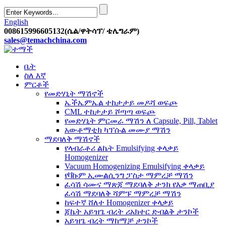
English
008615996605132(ሴል/ዋትሳፕ/ ቴሌግራም)
sales@temachchina.com
ቤት
ስለ እኛ
ምርቶች
የመድሃኒት ማሽኖች
ኤችኤምኤል ተከታታይ መዶሻ ወፍጮ
CML ተከታታይ ሾጣጣ ወፍጮ
የመድሃኒት ምርመራ ማሽን ለ Capsule, Pill, Tablet
አውቶማቲክ ካፕሱል መሙያ ማሽን
ማደባለቅ ማሽኖች
የላብራቶሪ ልኬት Emulsifying ቀላቃይ
Homogenizer
Vacuum Homogenizing Emulsifying ቀላቃይ
የቫኩም ኢሙልሲንግ ፓስታ ማምረቻ ማሽን
ፈሳሽ ሳሙና ማጽጃ ማደባለቅ ታንክ የእቃ ማጠቢያ
ፈሳሽ ማደባለቅ ሻምፑ ማምረቻ ማሽን
ከፍተኛ ሸለተ Homogenizer ቀላቃይ
ጃኬት አይዝጌ ብረት ሪአክተር ድብልቅ ታንኮች
አይዝጌ ብረት ማከማቻ ታንኮች