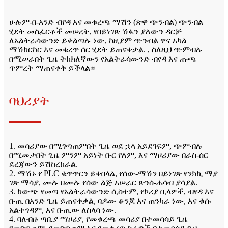
ሁሉም-በ-አንድ ብየዳ እና መቁረጫ ማሽን (ጽዋ ጭንብል) ጭንብል
ሂደት መስፈርቶች መሠረት, የበይነገጽ ሽፋን ያለውን ዳርቻ
ለአልትራሳውንድ ይቀልጣሉ ነው, ከዚያም ጭንብል ዋና አካል
ማሽከርከር እና መቁረጥ ሰር ሂደት ይጠናቀቃል. , ስለዚህ ጭምብሉ
በሚሠራበት ጊዜ ትክክለኛውን የአልትራሳውንድ ብየዳ እና ጡጫ
ጥምረት ማጠናቀቅ ይችላል።
ባህሪያት
1. መሳሪያው በሚገጣጠምበት ጊዜ ወደ ኋላ አይደገፍም, ጭምብሉ
በሚመታበት ጊዜ ምንም አይነት ቡር የለም, እና ማዞሪያው በራስ-ሰር
ደረጃውን ይሽከረከራል.
2. ማሽኑ የ PLC ቁጥጥርን ይቀበላል, የሰው-ማሽን በይነገጽ የንክኪ ማያ
ገጽ ማሳያ, ሙሉ በሙሉ የሰው ልጅ አሠራር ጽንሰ-ሐሳብ ያሳያል.
3. ከውጭ የመጣ የአልትራሳውንድ ሲስተም, የኮሪያ ቢላዎች, ብየዳ እና
ቡጢ በአንድ ጊዜ ይጠናቀቃል, ባዶው ቆንጆ እና ጠንካራ ነው, እና ቁሱ
አልተጎዳም, እና ቡጢው ለስላሳ ነው.
4. ባለብዙ ጣቢያ ማዞሪያ, የመቁረጫ መሳሪያ በተመሳሳይ ጊዜ