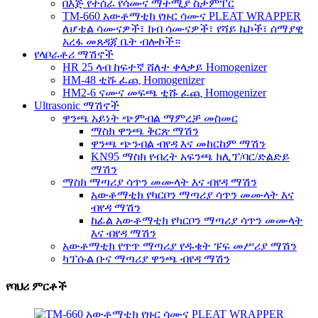
በእጅ የተሰራ የሳሙና ማተሚያ ስታምፐር
TM-660 አውቶማቲክ የዙር ሳሙና PLEAT WRAPPER
ለሆቴል ሳሙናዎች፣ ክብ ሳሙናዎች፣ የሻይ ኬኮች፣ ሰማያዊ
አረፋ መጸዳጃ ቤት ብሎኮች።
የላቦራቶሪ ማሽኖች
HR 25 ላብ ከፍተኛ ሸለተ ቀላቃይ Homogenizer
HM-48 ቲሹ ፈጪ Homogenizer
HM2-6 ናሙና መፍጫ ቲሹ ፈጪ Homogenizer
Ultrasonic ማሽኖች
ዋንጫ አይነት ጭምብል ማምረቻ መስመር
ማስክ ዋንጫ ቅርጽ ማሽን
ዋንጫ ጭንብል ብየዳ እና መከርከም ማሽን
KN95 ማስክ የብረት አፍንጫ ክሊፕ/ባር/ድልድይ
ማሽን
ማስክ ማጣሪያ ሳጥን መሙላት እና ብየዳ ማሽን
አውቶማቲክ የካርቦን ማጣሪያ ሳጥን መሙላት እና
ብየዳ ማሽን
ከፊል አውቶማቲክ የካርቦን ማጣሪያ ሳጥን መሙላት
እና ብየዳ ማሽን
አውቶማቲክ የጥጥ ማጣሪያ የዱቄት ፑፍ መሥሪያ ማሽን
ካፕሱል ቡና ማጣሪያ ዋንጫ ብየዳ ማሽን
የባህሪ ምርቶች