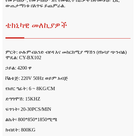
የመገጣጠም, የመገጣጠም እና የመቁረጥ ስራዎች በተመሳሳይ ጊዜ,
ውጤታማነቱ በእጥፍ ይጨምራል.
ቴክኒካዊ መለኪያዎች
ምርት: ሁሉም-በአንድ ብየዳ እና መከርከሚያ ማሽን (የኩባያ ጭንብል)
ሞዴል: CY-BX102
ኃይል: 4200 ዋ
ቮልቴጅ: 220V 50Hz ወይም አብጅ
የአየር ግፊት: 6 ~ 8KG/CM
ድግግሞሽ: 15KHZ
ፍጥነት፡ 20-30PCS/MIN
ልኬት፡ 800*850*1850ሚሜ
ክብደት: 800KG