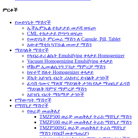
ምርቶች
የመድሃኒት ማሽኖች
ኤችኤምኤል ተከታታይ መዶሻ ወፍጮ
CML ተከታታይ ሾጣጣ ወፍጮ
የመድሃኒት ምርመራ ማሽን ለ Capsule, Pill, Tablet
አውቶማቲክ ካፕሱል መሙያ ማሽን
ማደባለቅ ማሽኖች
የላብራቶሪ ልኬት Emulsifying ቀላቃይ Homogenizer
Vacuum Homogenizing Emulsifying ቀላቃይ
የቫኩም ኢሙልሲንግ ፓስታ ማምረቻ ማሽን
ከፍተኛ ሸለተ Homogenizer ቀላቃይ
ጃኬት አይዝጌ ብረት ሪአክተር ድብልቅ ታንኮች
ፈሳሽ ሳሙና ማጽጃ ማደባለቅ ታንክ የእቃ ማጠቢያ ፈሳሽ
ማደባለቅ ሻምፑ ማምረቻ ማሽን
አይዝጌ ብረት ማከማቻ ታንኮች
የማውጣት ማሽኖች
የማሸጊያ ማሽኖች
የወራጅ መጠቅለያ
TMZP500 ወራጅ መጠቅለያ ትራስ ማሸጊያ ማሽን
TMZP100 ወራጅ መጠቅለያ ትራስ ማሸጊያ ማሽን
TMZP500SG ወራጅ መጠቅለያ ትራስ ማሸጊያ
ማሽን (የሰርቮ መቆጣጠሪያ)