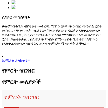
አጭር መግለጫ፡-
ሁሉም-በ-አንድ ብየዳ እና መቁረጫ ማሽን (ጽዋ ጭንብል) ጭንብል ሂደት
መስፈርቶች መሠረት, የበይነገጽ ሽፋን ያለውን ዳርቻ ለአልትራሳውንድ
ይቀልጣሉ ነው, ከዚያም ጭንብል ዋና አካል ማሽከርከር እና መቁረጥ ሰር
ሂደት ይጠናቀቃል. , ስለዚህ ጭምብሉ በሚሠራበት ጊዜ ትክክለኛውን
የአልትራሳውንድ ብየዳ እና ጡጫ ጥምረት ማጠናቀቅ ይችላል።
:
ኢሜይል ይላኩልን።
የምርት ዝርዝር
የምርት መለያዎች
የምርት ዝርዝር