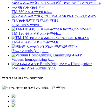
TM-660 አውቶማቲክ ዙር...
ፈሳሽ ሳሙና ማጽጃ...
TM-120 ተከታታይ አውቶማቲክ...
TM-120 ተከታታይ አውቶማቲክ...
ቫክዩም ኢmulsifying ፓ...
Vacuum homogenizing ኢ...
የላብራቶሪ ልኬት ኢmulsifying...
ዋንጫ ጭንብል ብየዳ እና መከርከም ማሽን