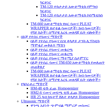
ካርቶነር
TM-120 ተከታታይ አውቶማቲክ የምግብ
ካርቶነር
TM-120 ተከታታይ አውቶማቲክ ኮስሜቲክስ
ካርቶነር
TM-660 አውቶማቲክ የዙር ሳሙና PLEAT
WRAPPER ለሆቴል ሳሙናዎች፣ ክብ ሳሙናዎች፣
የሻይ ኬኮች፣ ሰማያዊ አረፋ መጸዳጃ ቤት ብሎኮች።
በእጅ የተሰሩ የሳሙና ማሽኖች
በእጅ የተሰራ የሳሙና ቤዝ ቀላቃይ ታንክ ሊፕስቲክ
ማሞቂያ መቅለጥ ማሽን
በእጅ የተሰራ የሳሙና መቁረጫ
በእጅ የተሰራ የሳሙና መቁረጫ
በእጅ የተሰራ የሳሙና ማተሚያ ስታምፐር
በእጅ የተሰራ ሳሙና TM-650 አውቶማቲክ የመለጠጥ
መጠቅለያ
TM-660 አውቶማቲክ የዙር ሳሙና PLEAT
WRAPPER ለሆቴል ሳሙናዎች፣ ክብ ሳሙናዎች፣
የሻይ ኬኮች፣ ሰማያዊ አረፋ መጸዳጃ ቤት ብሎኮች።
የላቦራቶሪ ማሽኖች
HM-48 ቲሹ ፈጪ Homogenizer
HM2-6 ናሙና መፍጫ ቲሹ ፈጪ Homogenizer
HR 25 ላብ ከፍተኛ ሸለተ ቀላቃይ Homogenizer
Ultrasonic ማሽኖች
ዋንጫ አይነት ጭምብል ማምረቻ መስመር