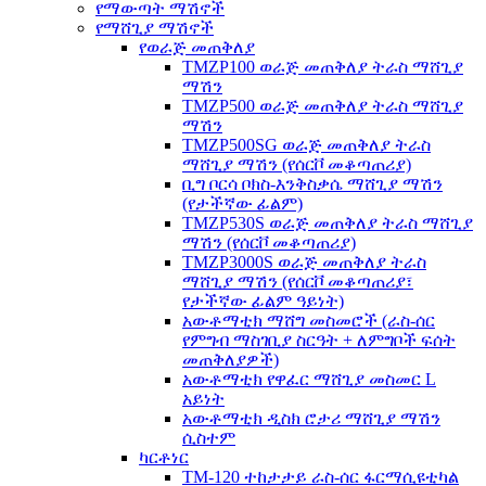
የማውጣት ማሽኖች
የማሸጊያ ማሽኖች
የወራጅ መጠቅለያ
TMZP100 ወራጅ መጠቅለያ ትራስ ማሸጊያ
ማሽን
TMZP500 ወራጅ መጠቅለያ ትራስ ማሸጊያ
ማሽን
TMZP500SG ወራጅ መጠቅለያ ትራስ
ማሸጊያ ማሽን (የሰርቮ መቆጣጠሪያ)
ቢግ ቦርሳ ቦክስ-እንቅስቃሴ ማሸጊያ ማሽን
(የታችኛው ፊልም)
TMZP530S ወራጅ መጠቅለያ ትራስ ማሸጊያ
ማሽን (የሰርቮ መቆጣጠሪያ)
TMZP3000S ወራጅ መጠቅለያ ትራስ
ማሸጊያ ማሽን (የሰርቮ መቆጣጠሪያ፣
የታችኛው ፊልም ዓይነት)
አውቶማቲክ ማሸግ መስመሮች (ራስ-ሰር
የምግብ ማስገቢያ ስርዓት + ለምግቦች ፍሰት
መጠቅለያዎች)
አውቶማቲክ የዋፈር ማሸጊያ መስመር L
አይነት
አውቶማቲክ ዲስክ ሮታሪ ማሸጊያ ማሽን
ሲስተም
ካርቶነር
TM-120 ተከታታይ ራስ-ሰር ፋርማሲዩቲካል