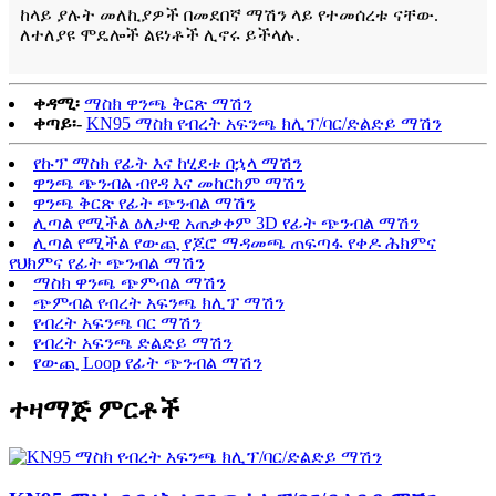
ከላይ ያሉት መለኪያዎች በመደበኛ ማሽን ላይ የተመሰረቱ ናቸው.
ለተለያዩ ሞዴሎች ልዩነቶች ሊኖሩ ይችላሉ.
ቀዳሚ፡
ማስክ ዋንጫ ቅርጽ ማሽን
ቀጣይ፡-
KN95 ማስክ የብረት አፍንጫ ክሊፕ/ባር/ድልድይ ማሽን
የኩፕ ማስክ የፊት እና ከሂደቱ በኋላ ማሽን
ዋንጫ ጭንብል ብየዳ እና መከርከም ማሽን
ዋንጫ ቅርጽ የፊት ጭንብል ማሽን
ሊጣል የሚችል ዕለታዊ አጠቃቀም 3D የፊት ጭንብል ማሽን
ሊጣል የሚችል የውጪ የጆሮ ማዳመጫ ጠፍጣፋ የቀዶ ሕክምና
የህክምና የፊት ጭንብል ማሽን
ማስክ ዋንጫ ጭምብል ማሽን
ጭምብል የብረት አፍንጫ ክሊፕ ማሽን
የብረት አፍንጫ ባር ማሽን
የብረት አፍንጫ ድልድይ ማሽን
የውጪ Loop የፊት ጭንብል ማሽን
ተዛማጅ ምርቶች