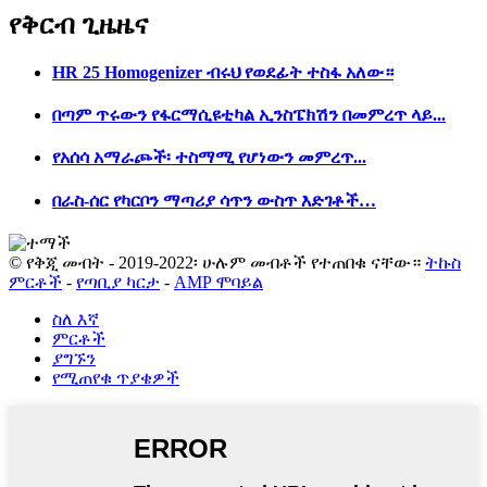
የቅርብ ጊዜ
ዜና
HR 25 Homogenizer ብሩህ የወደፊት ተስፋ አለው።
በጣም ጥሩውን የፋርማሲዩቲካል ኢንስፔክሽን በመምረጥ ላይ...
የአሰሳ አማራጮች፡ ተስማሚ የሆነውን መምረጥ...
በራስ-ሰር የካርቦን ማጣሪያ ሳጥን ውስጥ እድገቶች…
© የቅጂ መብት - 2019-2022፡ ሁሉም መብቶች የተጠበቁ ናቸው።
ትኩስ
ምርቶች
-
የጣቢያ ካርታ
-
AMP ሞባይል
ስለ እኛ
ምርቶች
ያግኙን
የሚጠየቁ ጥያቄዎች