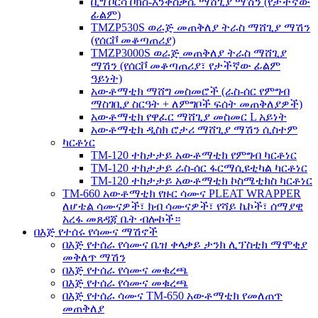
ቢግ ቦርሳ ቦክስ-እንቅስቃሴ ማሸጊያ ማሽን (የታችኛው
ፊልም)
TMZP530S ወራጅ መጠቅለያ ትራስ ማሸጊያ ማሽን
(የሰርቮ መቆጣጠሪያ)
TMZP3000S ወራጅ መጠቅለያ ትራስ ማሸጊያ
ማሽን (የሰርቮ መቆጣጠሪያ፣ የታችኛው ፊልም
ዓይነት)
አውቶማቲክ ማሸግ መስመሮች (ራስ-ሰር የምግብ
ማስገቢያ ስርዓት + ለምግቦች ፍሰት መጠቅለያዎች)
አውቶማቲክ የዋፈር ማሸጊያ መስመር L አይነት
አውቶማቲክ ዲስክ ሮታሪ ማሸጊያ ማሽን ሲስተም
ካርቶነር
TM-120 ተከታታይ አውቶማቲክ የምግብ ካርቶነር
TM-120 ተከታታይ ራስ-ሰር ፋርማሲዩቲካል ካርቶነር
TM-120 ተከታታይ አውቶማቲክ ኮስሜቲክስ ካርቶነር
TM-660 አውቶማቲክ የዙር ሳሙና PLEAT WRAPPER
ለሆቴል ሳሙናዎች፣ ክብ ሳሙናዎች፣ የሻይ ኬኮች፣ ሰማያዊ
አረፋ መጸዳጃ ቤት ብሎኮች።
በእጅ የተሰሩ የሳሙና ማሽኖች
በእጅ የተሰራ የሳሙና ቤዝ ቀላቃይ ታንክ ሊፕስቲክ ማሞቂያ
መቅለጥ ማሽን
በእጅ የተሰራ የሳሙና መቁረጫ
በእጅ የተሰራ የሳሙና መቁረጫ
በእጅ የተሰራ ሳሙና TM-650 አውቶማቲክ የመለጠጥ
መጠቅለያ