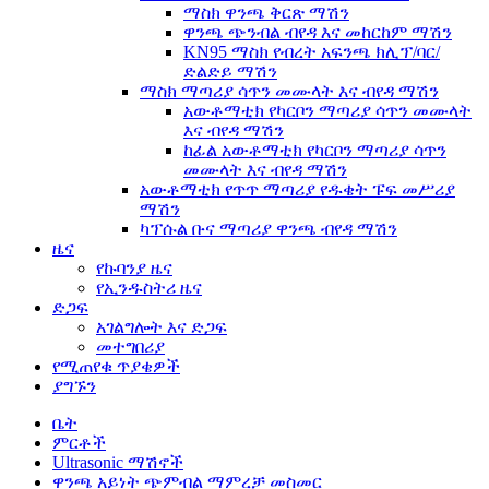
ማስክ ዋንጫ ቅርጽ ማሽን
ዋንጫ ጭንብል ብየዳ እና መከርከም ማሽን
KN95 ማስክ የብረት አፍንጫ ክሊፕ/ባር/
ድልድይ ማሽን
ማስክ ማጣሪያ ሳጥን መሙላት እና ብየዳ ማሽን
አውቶማቲክ የካርቦን ማጣሪያ ሳጥን መሙላት
እና ብየዳ ማሽን
ከፊል አውቶማቲክ የካርቦን ማጣሪያ ሳጥን
መሙላት እና ብየዳ ማሽን
አውቶማቲክ የጥጥ ማጣሪያ የዱቄት ፑፍ መሥሪያ
ማሽን
ካፕሱል ቡና ማጣሪያ ዋንጫ ብየዳ ማሽን
ዜና
የኩባንያ ዜና
የኢንዱስትሪ ዜና
ድጋፍ
አገልግሎት እና ድጋፍ
መተግበሪያ
የሚጠየቁ ጥያቄዎች
ያግኙን
ቤት
ምርቶች
Ultrasonic ማሽኖች
ዋንጫ አይነት ጭምብል ማምረቻ መስመር