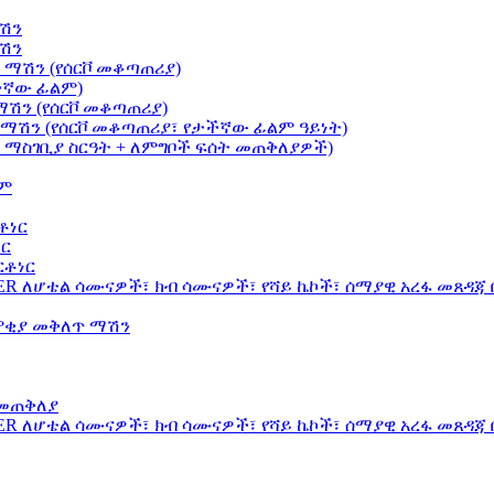
ሽን
ሽን
ማሽን (የሰርቮ መቆጣጠሪያ)
ታችኛው ፊልም)
ሽን (የሰርቮ መቆጣጠሪያ)
ማሽን (የሰርቮ መቆጣጠሪያ፣ የታችኛው ፊልም ዓይነት)
 ማስገቢያ ስርዓት + ለምግቦች ፍሰት መጠቅለያዎች)
ተም
ቶነር
ነር
ርቶነር
ER ለሆቴል ሳሙናዎች፣ ክብ ሳሙናዎች፣ የሻይ ኬኮች፣ ሰማያዊ አረፋ መጸዳጃ
ማሞቂያ መቅለጥ ማሽን
 መጠቅለያ
ER ለሆቴል ሳሙናዎች፣ ክብ ሳሙናዎች፣ የሻይ ኬኮች፣ ሰማያዊ አረፋ መጸዳጃ