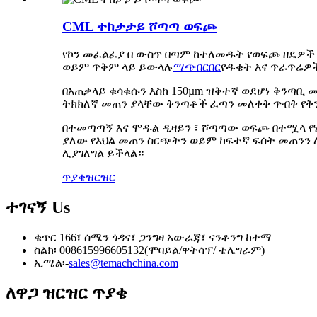
CML ተከታታይ ሾጣጣ ወፍጮ
የኮን መፈልፈያ በ ውስጥ በጣም ከተለመዱት የወፍጮ ዘዴዎች
ወይም ጥቅም ላይ ይውላሉ
ማጭበርበር
የዱቄት እና ጥራጥሬዎ
በአጠቃላይ ቁሳቁሱን እስከ 150µm ዝቅተኛ ወደሆነ ቅንጣቢ 
ትክክለኛ መጠን ያላቸው ቅንጣቶች ፈጣን መለቀቅ ጥብቅ የቅ
በተመጣጣኝ እና ሞዱል ዲዛይን ፣ ሾጣጣው ወፍጮ በተሟላ የሂ
ያለው የእህል መጠን ስርጭትን ወይም ከፍተኛ ፍሰት መጠንን
ሊያገለግል ይችላል።
ጥያቄ
ዝርዝር
ተገናኝ
Us
ቁጥር 166፣ ሰሜን ጎዳና፣ ጋንግዛ አውራጃ፣ ናንቶንግ ከተማ
ስልክ፡ 008615996605132(ሞባይል/ዋትሳፕ/ ቴሌግራም)
ኢሜል፡-
sales@temachchina.com
ለዋጋ ዝርዝር ጥያቄ