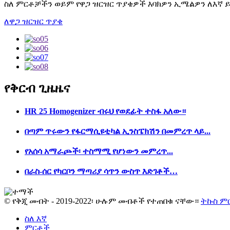
ስለ ምርቶቻችን ወይም የዋጋ ዝርዝር ጥያቄዎች እባክዎን ኢሜልዎን ለእኛ ይተ
ለዋጋ ዝርዝር ጥያቄ
የቅርብ ጊዜ
ዜና
HR 25 Homogenizer ብሩህ የወደፊት ተስፋ አለው።
በጣም ጥሩውን የፋርማሲዩቲካል ኢንስፔክሽን በመምረጥ ላይ...
የአሰሳ አማራጮች፡ ተስማሚ የሆነውን መምረጥ...
በራስ-ሰር የካርቦን ማጣሪያ ሳጥን ውስጥ እድገቶች…
© የቅጂ መብት - 2019-2022፡ ሁሉም መብቶች የተጠበቁ ናቸው።
ትኩስ ም
ስለ እኛ
ምርቶች