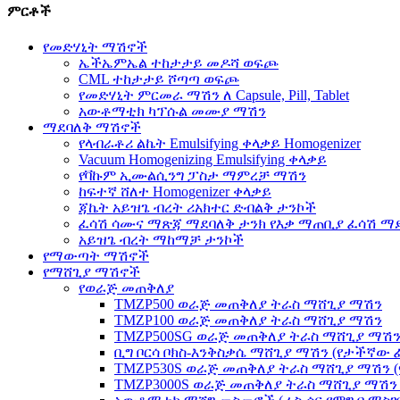
ምርቶች
የመድሃኒት ማሽኖች
ኤችኤምኤል ተከታታይ መዶሻ ወፍጮ
CML ተከታታይ ሾጣጣ ወፍጮ
የመድሃኒት ምርመራ ማሽን ለ Capsule, Pill, Tablet
አውቶማቲክ ካፕሱል መሙያ ማሽን
ማደባለቅ ማሽኖች
የላብራቶሪ ልኬት Emulsifying ቀላቃይ Homogenizer
Vacuum Homogenizing Emulsifying ቀላቃይ
የቫኩም ኢሙልሲንግ ፓስታ ማምረቻ ማሽን
ከፍተኛ ሸለተ Homogenizer ቀላቃይ
ጃኬት አይዝጌ ብረት ሪአክተር ድብልቅ ታንኮች
ፈሳሽ ሳሙና ማጽጃ ማደባለቅ ታንክ የእቃ ማጠቢያ ፈሳሽ 
አይዝጌ ብረት ማከማቻ ታንኮች
የማውጣት ማሽኖች
የማሸጊያ ማሽኖች
የወራጅ መጠቅለያ
TMZP500 ወራጅ መጠቅለያ ትራስ ማሸጊያ ማሽን
TMZP100 ወራጅ መጠቅለያ ትራስ ማሸጊያ ማሽን
TMZP500SG ወራጅ መጠቅለያ ትራስ ማሸጊያ ማሽን 
ቢግ ቦርሳ ቦክስ-እንቅስቃሴ ማሸጊያ ማሽን (የታችኛው 
TMZP530S ወራጅ መጠቅለያ ትራስ ማሸጊያ ማሽን (
TMZP3000S ወራጅ መጠቅለያ ትራስ ማሸጊያ ማሽን 