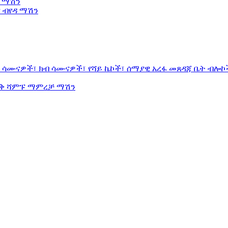
ዳ ማሽን
 ብየዳ ማሽን