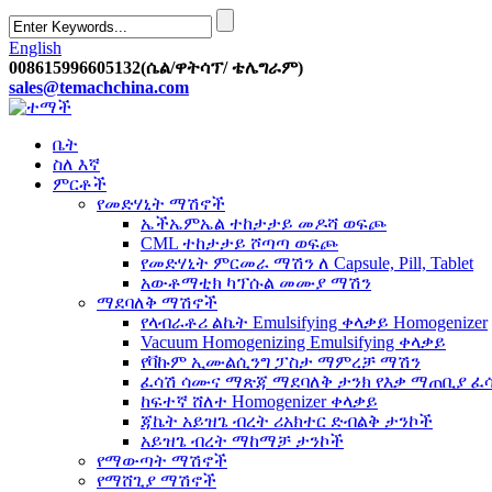
English
008615996605132(ሴል/ዋትሳፕ/ ቴሌግራም)
sales@temachchina.com
ቤት
ስለ እኛ
ምርቶች
የመድሃኒት ማሽኖች
ኤችኤምኤል ተከታታይ መዶሻ ወፍጮ
CML ተከታታይ ሾጣጣ ወፍጮ
የመድሃኒት ምርመራ ማሽን ለ Capsule, Pill, Tablet
አውቶማቲክ ካፕሱል መሙያ ማሽን
ማደባለቅ ማሽኖች
የላብራቶሪ ልኬት Emulsifying ቀላቃይ Homogenizer
Vacuum Homogenizing Emulsifying ቀላቃይ
የቫኩም ኢሙልሲንግ ፓስታ ማምረቻ ማሽን
ፈሳሽ ሳሙና ማጽጃ ማደባለቅ ታንክ የእቃ ማጠቢያ 
ከፍተኛ ሸለተ Homogenizer ቀላቃይ
ጃኬት አይዝጌ ብረት ሪአክተር ድብልቅ ታንኮች
አይዝጌ ብረት ማከማቻ ታንኮች
የማውጣት ማሽኖች
የማሸጊያ ማሽኖች