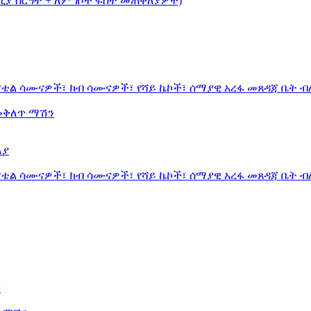
ቢያ ስርዓት + ለምግቦች ፍሰት መጠቅለያዎች)
ሆቴል ሳሙናዎች፣ ክብ ሳሙናዎች፣ የሻይ ኬኮች፣ ሰማያዊ አረፋ መጸዳጃ ቤት 
 መቅለጥ ማሽን
ለያ
ሆቴል ሳሙናዎች፣ ክብ ሳሙናዎች፣ የሻይ ኬኮች፣ ሰማያዊ አረፋ መጸዳጃ ቤት 
ን