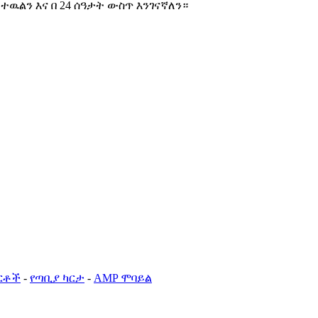
ዉልን እና በ 24 ሰዓታት ውስጥ እንገናኛለን።
ርቶች
-
የጣቢያ ካርታ
-
AMP ሞባይል