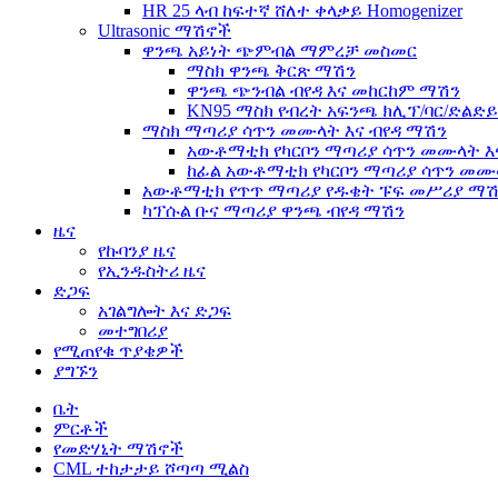
HR 25 ላብ ከፍተኛ ሸለተ ቀላቃይ Homogenizer
Ultrasonic ማሽኖች
ዋንጫ አይነት ጭምብል ማምረቻ መስመር
ማስክ ዋንጫ ቅርጽ ማሽን
ዋንጫ ጭንብል ብየዳ እና መከርከም ማሽን
KN95 ማስክ የብረት አፍንጫ ክሊፕ/ባር/ድልድ
ማስክ ማጣሪያ ሳጥን መሙላት እና ብየዳ ማሽን
አውቶማቲክ የካርቦን ማጣሪያ ሳጥን መሙላት እ
ከፊል አውቶማቲክ የካርቦን ማጣሪያ ሳጥን መሙላ
አውቶማቲክ የጥጥ ማጣሪያ የዱቄት ፑፍ መሥሪያ ማሽ
ካፕሱል ቡና ማጣሪያ ዋንጫ ብየዳ ማሽን
ዜና
የኩባንያ ዜና
የኢንዱስትሪ ዜና
ድጋፍ
አገልግሎት እና ድጋፍ
መተግበሪያ
የሚጠየቁ ጥያቄዎች
ያግኙን
ቤት
ምርቶች
የመድሃኒት ማሽኖች
CML ተከታታይ ሾጣጣ ሚልስ