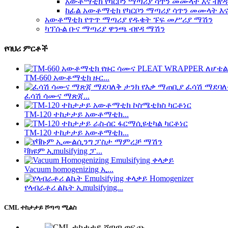
አውቶማቲክ የካርቦን ማጣሪያ ሳጥን መሙላት እና ብየ
ከፊል አውቶማቲክ የካርቦን ማጣሪያ ሳጥን መሙላት እና
አውቶማቲክ የጥጥ ማጣሪያ የዱቄት ፑፍ መሥሪያ ማሽን
ካፕሱል ቡና ማጣሪያ ዋንጫ ብየዳ ማሽን
የባህሪ ምርቶች
TM-660 አውቶማቲክ ዙር...
ፈሳሽ ሳሙና ማጽጃ...
TM-120 ተከታታይ አውቶማቲክ...
TM-120 ተከታታይ አውቶማቲክ...
ቫክዩም ኢmulsifying ፓ...
Vacuum homogenizing ኢ...
የላብራቶሪ ልኬት ኢmulsifying...
CML ተከታታይ ሾጣጣ ሚልስ