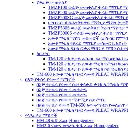
የወራጅ መጠቅለያ
TMZP100 ወራጅ መጠቅለያ ትራስ ማሸጊያ ማ
TMZP500 ወራጅ መጠቅለያ ትራስ ማሸጊያ ማ
TMZP500SG ወራጅ መጠቅለያ ትራስ ማሸጊያ 
ቢግ ቦርሳ ቦክስ-እንቅስቃሴ ማሸጊያ ማሽን (የ
TMZP530S ወራጅ መጠቅለያ ትራስ ማሸጊያ ማ
TMZP3000S ወራጅ መጠቅለያ ትራስ ማሸጊያ 
አውቶማቲክ ማሸግ መስመሮች (ራስ-ሰር የምግብ
አውቶማቲክ የዋፈር ማሸጊያ መስመር L አይነት
አውቶማቲክ ዲስክ ሮታሪ ማሸጊያ ማሽን ሲስ
ካርቶነር
TM-120 ተከታታይ ራስ-ሰር ፋርማሲዩቲካል ካር
TM-120 ተከታታይ አውቶማቲክ የምግብ ካርቶ
TM-120 ተከታታይ አውቶማቲክ ኮስሜቲክስ ካ
TM-660 አውቶማቲክ የዙር ሳሙና PLEAT WRAPP
በእጅ የተሰሩ የሳሙና ማሽኖች
በእጅ የተሰራ የሳሙና ቤዝ ቀላቃይ ታንክ ሊፕስቲክ 
በእጅ የተሰራ የሳሙና መቁረጫ
በእጅ የተሰራ የሳሙና መቁረጫ
በእጅ የተሰራ የሳሙና ማተሚያ ስታምፐር
በእጅ የተሰራ ሳሙና TM-650 አውቶማቲክ የመለጠጥ
TM-660 አውቶማቲክ የዙር ሳሙና PLEAT WRAPP
የላቦራቶሪ ማሽኖች
HM-48 ቲሹ ፈጪ Homogenizer
HM2-6 ናሙና መፍጫ ቲሹ ፈጪ Homogenizer