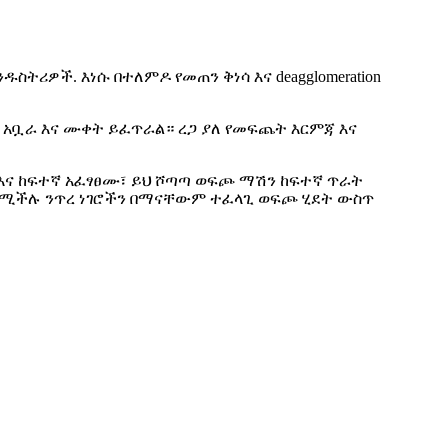
ዱስትሪዎች. እነሱ በተለምዶ የመጠን ቅነሳ እና deagglomeration
 አቧራ እና ሙቀት ይፈጥራል። ረጋ ያለ የመፍጨት እርምጃ እና
 እና ከፍተኛ አፈፃፀሙ፣ ይህ ሾጣጣ ወፍጮ ማሽን ከፍተኛ ጥራት
የሚችሉ ንጥረ ነገሮችን በማናቸውም ተፈላጊ ወፍጮ ሂደት ውስጥ