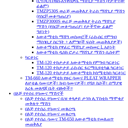
ቢግ ቦርሳ ቦክስ-እንቅስቃሴ ማሸጊያ ማሽን (የታችኛው
ፊልም)
TMZP530S ወራጅ መጠቅለያ ትራስ ማሸጊያ ማሽን
(የሰርቮ መቆጣጠሪያ)
TMZP3000S ወራጅ መጠቅለያ ትራስ ማሸጊያ
ማሽን (የሰርቮ መቆጣጠሪያ፣ የታችኛው ፊልም
ዓይነት)
አውቶማቲክ ማሸግ መስመሮች (ራስ-ሰር የምግብ
ማስገቢያ ስርዓት + ለምግቦች ፍሰት መጠቅለያዎች)
አውቶማቲክ የዋፈር ማሸጊያ መስመር L አይነት
አውቶማቲክ ዲስክ ሮታሪ ማሸጊያ ማሽን ሲስተም
ካርቶነር
TM-120 ተከታታይ አውቶማቲክ የምግብ ካርቶነር
TM-120 ተከታታይ ራስ-ሰር ፋርማሲዩቲካል ካርቶነር
TM-120 ተከታታይ አውቶማቲክ ኮስሜቲክስ ካርቶነር
TM-660 አውቶማቲክ የዙር ሳሙና PLEAT WRAPPER
ለሆቴል ሳሙናዎች፣ ክብ ሳሙናዎች፣ የሻይ ኬኮች፣ ሰማያዊ
አረፋ መጸዳጃ ቤት ብሎኮች።
በእጅ የተሰሩ የሳሙና ማሽኖች
በእጅ የተሰራ የሳሙና ቤዝ ቀላቃይ ታንክ ሊፕስቲክ ማሞቂያ
መቅለጥ ማሽን
በእጅ የተሰራ የሳሙና መቁረጫ
በእጅ የተሰራ የሳሙና መቁረጫ
በእጅ የተሰራ ሳሙና TM-650 አውቶማቲክ የመለጠጥ
መጠቅለያ