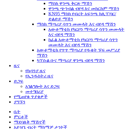
ማስክ ዋንጫ ቅርጽ ማሽን
ዋንጫ ጭንብል ብየዳ እና መከርከም ማሽን
KN95 ማስክ የብረት አፍንጫ ክሊፕ/ባር/
ድልድይ ማሽን
ማስክ ማጣሪያ ሳጥን መሙላት እና ብየዳ ማሽን
አውቶማቲክ የካርቦን ማጣሪያ ሳጥን መሙላት
እና ብየዳ ማሽን
ከፊል አውቶማቲክ የካርቦን ማጣሪያ ሳጥን
መሙላት እና ብየዳ ማሽን
አውቶማቲክ የጥጥ ማጣሪያ የዱቄት ፑፍ መሥሪያ
ማሽን
ካፕሱል ቡና ማጣሪያ ዋንጫ ብየዳ ማሽን
ዜና
የኩባንያ ዜና
የኢንዱስትሪ ዜና
ድጋፍ
አገልግሎት እና ድጋፍ
መተግበሪያ
የሚጠየቁ ጥያቄዎች
ያግኙን
ቤት
ምርቶች
ማደባለቅ ማሽኖች
አይዝጌ ብረት ማከማቻ ታንኮች