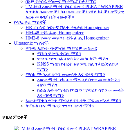
በእጅ የተሰራ የሳሙና ማተሚያ ስታምፐር
TM-660 አውቶማቲክ የዙር ሳሙና PLEAT WRAPPER
ለሆቴል ሳሙናዎች፣ ክብ ሳሙናዎች፣ የሻይ ኬኮች፣ ሰማያዊ
አረፋ መጸዳጃ ቤት ብሎኮች።
የላቦራቶሪ ማሽኖች
HR 25 ላብ ከፍተኛ ሸለተ ቀላቃይ Homogenizer
HM-48 ቲሹ ፈጪ Homogenizer
HM2-6 ናሙና መፍጫ ቲሹ ፈጪ Homogenizer
Ultrasonic ማሽኖች
ዋንጫ አይነት ጭምብል ማምረቻ መስመር
ማስክ ዋንጫ ቅርጽ ማሽን
ዋንጫ ጭንብል ብየዳ እና መከርከም ማሽን
KN95 ማስክ የብረት አፍንጫ ክሊፕ/ባር/ድልድይ
ማሽን
ማስክ ማጣሪያ ሳጥን መሙላት እና ብየዳ ማሽን
አውቶማቲክ የካርቦን ማጣሪያ ሳጥን መሙላት እና
ብየዳ ማሽን
ከፊል አውቶማቲክ የካርቦን ማጣሪያ ሳጥን መሙላት
እና ብየዳ ማሽን
አውቶማቲክ የጥጥ ማጣሪያ የዱቄት ፑፍ መሥሪያ ማሽን
ካፕሱል ቡና ማጣሪያ ዋንጫ ብየዳ ማሽን
የባህሪ ምርቶች