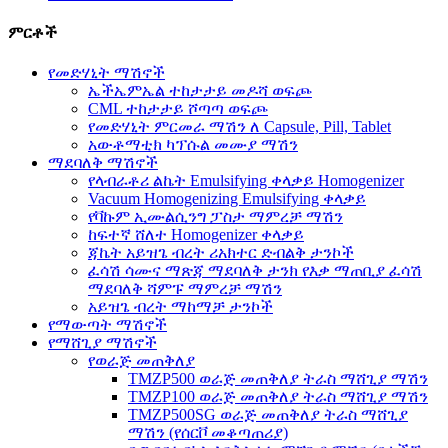
ምርቶች
የመድሃኒት ማሽኖች
ኤችኤምኤል ተከታታይ መዶሻ ወፍጮ
CML ተከታታይ ሾጣጣ ወፍጮ
የመድሃኒት ምርመራ ማሽን ለ Capsule, Pill, Tablet
አውቶማቲክ ካፕሱል መሙያ ማሽን
ማደባለቅ ማሽኖች
የላብራቶሪ ልኬት Emulsifying ቀላቃይ Homogenizer
Vacuum Homogenizing Emulsifying ቀላቃይ
የቫኩም ኢሙልሲንግ ፓስታ ማምረቻ ማሽን
ከፍተኛ ሸለተ Homogenizer ቀላቃይ
ጃኬት አይዝጌ ብረት ሪአክተር ድብልቅ ታንኮች
ፈሳሽ ሳሙና ማጽጃ ማደባለቅ ታንክ የእቃ ማጠቢያ ፈሳሽ
ማደባለቅ ሻምፑ ማምረቻ ማሽን
አይዝጌ ብረት ማከማቻ ታንኮች
የማውጣት ማሽኖች
የማሸጊያ ማሽኖች
የወራጅ መጠቅለያ
TMZP500 ወራጅ መጠቅለያ ትራስ ማሸጊያ ማሽን
TMZP100 ወራጅ መጠቅለያ ትራስ ማሸጊያ ማሽን
TMZP500SG ወራጅ መጠቅለያ ትራስ ማሸጊያ
ማሽን (የሰርቮ መቆጣጠሪያ)