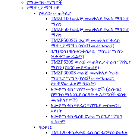
የማውጣት ማሽኖች
የማሸጊያ ማሽኖች
የወራጅ መጠቅለያ
TMZP100 ወራጅ መጠቅለያ ትራስ ማሸጊያ
ማሽን
TMZP500 ወራጅ መጠቅለያ ትራስ ማሸጊያ
ማሽን
TMZP500SG ወራጅ መጠቅለያ ትራስ
ማሸጊያ ማሽን (የሰርቮ መቆጣጠሪያ)
ቢግ ቦርሳ ቦክስ-እንቅስቃሴ ማሸጊያ ማሽን
(የታችኛው ፊልም)
TMZP530S ወራጅ መጠቅለያ ትራስ ማሸጊያ
ማሽን (የሰርቮ መቆጣጠሪያ)
TMZP3000S ወራጅ መጠቅለያ ትራስ
ማሸጊያ ማሽን (የሰርቮ መቆጣጠሪያ፣
የታችኛው ፊልም ዓይነት)
አውቶማቲክ ማሸግ መስመሮች (ራስ-ሰር
የምግብ ማስገቢያ ስርዓት + ለምግቦች ፍሰት
መጠቅለያዎች)
አውቶማቲክ የዋፈር ማሸጊያ መስመር L
አይነት
አውቶማቲክ ዲስክ ሮታሪ ማሸጊያ ማሽን
ሲስተም
ካርቶነር
TM-120 ተከታታይ ራስ-ሰር ፋርማሲዩቲካል