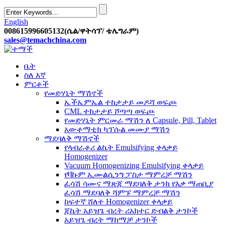
English
008615996605132(ሴል/ዋትሳፕ/ ቴሌግራም)
sales@temachchina.com
ቤት
ስለ እኛ
ምርቶች
የመድሃኒት ማሽኖች
ኤችኤምኤል ተከታታይ መዶሻ ወፍጮ
CML ተከታታይ ሾጣጣ ወፍጮ
የመድሃኒት ምርመራ ማሽን ለ Capsule, Pill, Tablet
አውቶማቲክ ካፕሱል መሙያ ማሽን
ማደባለቅ ማሽኖች
የላብራቶሪ ልኬት Emulsifying ቀላቃይ
Homogenizer
Vacuum Homogenizing Emulsifying ቀላቃይ
የቫኩም ኢሙልሲንግ ፓስታ ማምረቻ ማሽን
ፈሳሽ ሳሙና ማጽጃ ማደባለቅ ታንክ የእቃ ማጠቢያ
ፈሳሽ ማደባለቅ ሻምፑ ማምረቻ ማሽን
ከፍተኛ ሸለተ Homogenizer ቀላቃይ
ጃኬት አይዝጌ ብረት ሪአክተር ድብልቅ ታንኮች
አይዝጌ ብረት ማከማቻ ታንኮች