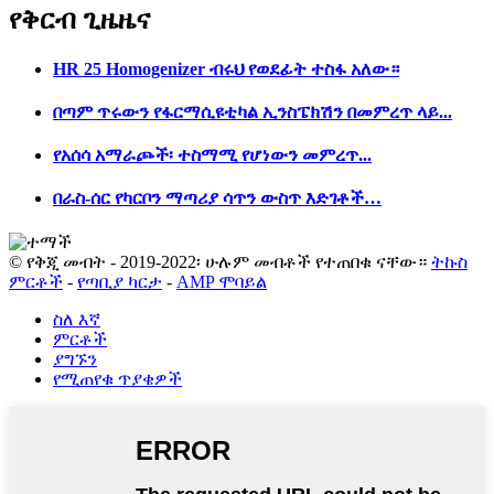
የቅርብ ጊዜ
ዜና
HR 25 Homogenizer ብሩህ የወደፊት ተስፋ አለው።
በጣም ጥሩውን የፋርማሲዩቲካል ኢንስፔክሽን በመምረጥ ላይ...
የአሰሳ አማራጮች፡ ተስማሚ የሆነውን መምረጥ...
በራስ-ሰር የካርቦን ማጣሪያ ሳጥን ውስጥ እድገቶች…
© የቅጂ መብት - 2019-2022፡ ሁሉም መብቶች የተጠበቁ ናቸው።
ትኩስ
ምርቶች
-
የጣቢያ ካርታ
-
AMP ሞባይል
ስለ እኛ
ምርቶች
ያግኙን
የሚጠየቁ ጥያቄዎች