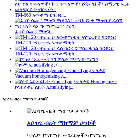
TM-660 አውቶማቲክ ዙር...
ፈሳሽ ሳሙና ማጽጃ...
TM-120 ተከታታይ አውቶማቲክ...
TM-120 ተከታታይ አውቶማቲክ...
ቫክዩም ኢmulsifying ፓ...
Vacuum homogenizing ኢ...
የላብራቶሪ ልኬት ኢmulsifying...
አይዝጌ ብረት ማከማቻ ታንኮች
አይዝጌ ብረት ማከማቻ ታንኮች
የተለያዩ የማከማቻ መስፈርቶችን በማሟላት