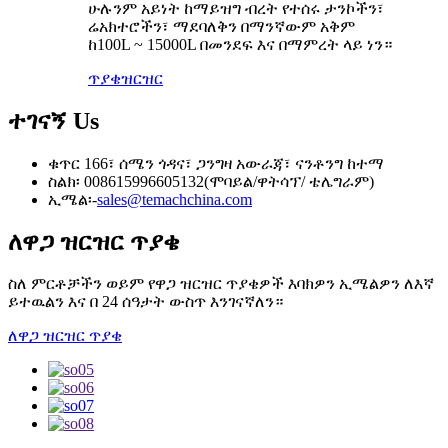
ሁሉንም አይነት ከማይዝግ ብረት የተሰሩ ታንኮችን፣
ሬአክተሮችን፣ ማደባለቅን በማንኛውም አቅም
ከ100L ~ 15000L በመንደፍ እና በማምረት ላይ ነን።
ጥያቄ
ዝርዝር
ተገናኝ
Us
ቁጥር 166፣ ሰሜን ጎዳና፣ ጋንግዛ አውራጃ፣ ናንቶንግ ከተማ
ስልክ፡ 008615996605132(ሞባይል/ዋትሳፕ/ ቴሌግራም)
ኢሜል፡-
sales@temachchina.com
ለዋጋ ዝርዝር ጥያቄ
ስለ ምርቶቻችን ወይም የዋጋ ዝርዝር ጥያቄዎች እባክዎን ኢሜልዎን ለእኛ
ይተዉልን እና በ 24 ሰዓታት ውስጥ እንገናኛለን።
ለዋጋ ዝርዝር ጥያቄ