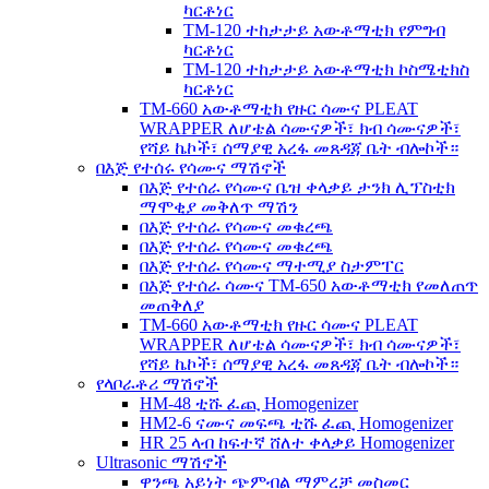
ካርቶነር
TM-120 ተከታታይ አውቶማቲክ የምግብ
ካርቶነር
TM-120 ተከታታይ አውቶማቲክ ኮስሜቲክስ
ካርቶነር
TM-660 አውቶማቲክ የዙር ሳሙና PLEAT
WRAPPER ለሆቴል ሳሙናዎች፣ ክብ ሳሙናዎች፣
የሻይ ኬኮች፣ ሰማያዊ አረፋ መጸዳጃ ቤት ብሎኮች።
በእጅ የተሰሩ የሳሙና ማሽኖች
በእጅ የተሰራ የሳሙና ቤዝ ቀላቃይ ታንክ ሊፕስቲክ
ማሞቂያ መቅለጥ ማሽን
በእጅ የተሰራ የሳሙና መቁረጫ
በእጅ የተሰራ የሳሙና መቁረጫ
በእጅ የተሰራ የሳሙና ማተሚያ ስታምፐር
በእጅ የተሰራ ሳሙና TM-650 አውቶማቲክ የመለጠጥ
መጠቅለያ
TM-660 አውቶማቲክ የዙር ሳሙና PLEAT
WRAPPER ለሆቴል ሳሙናዎች፣ ክብ ሳሙናዎች፣
የሻይ ኬኮች፣ ሰማያዊ አረፋ መጸዳጃ ቤት ብሎኮች።
የላቦራቶሪ ማሽኖች
HM-48 ቲሹ ፈጪ Homogenizer
HM2-6 ናሙና መፍጫ ቲሹ ፈጪ Homogenizer
HR 25 ላብ ከፍተኛ ሸለተ ቀላቃይ Homogenizer
Ultrasonic ማሽኖች
ዋንጫ አይነት ጭምብል ማምረቻ መስመር